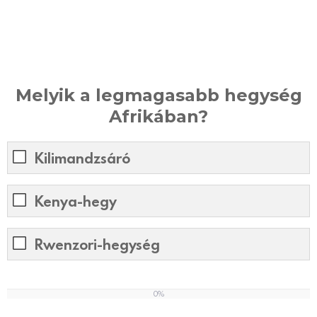
Melyik a legmagasabb hegység
Afrikában?
Kilimandzsáró
Kenya-hegy
Rwenzori-hegység
0%
0
%