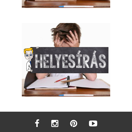
facebook
instagram
pinterest
youtube