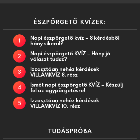
ÉSZPÖRGETŐ KVÍZEK:
Napi észpörgető kvíz – 8 kérdésből
hány sikerül?
Napi észpörgető KVÍZ – Hány jó
választ tudsz?
Izzasztóan nehéz kérdések
VILLÁMKVÍZ 8. rész
Ismét napi észpörgető KVÍZ – Készülj
fel az agypörgetésre!
Izzasztóan nehéz kérdések
VILLÁMKVÍZ 10. rész
TUDÁSPRÓBA