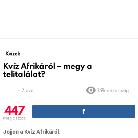
Kvízek
Kvíz Afrikáról – megy a
telitalálat?
7 éve
1.9k
nézettség
447
Megosztás
Jöjjön a Kvíz Afrikáról.