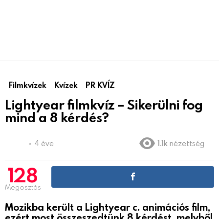
Filmkvízek
Kvízek
PR KVÍZ
Lightyear filmkvíz – Sikerülni fog
mind a 8 kérdés?
4 éve
1.1k
nézettség
128
Megosztás
Mozikba került a Lightyear c. animációs film,
ezért most összeszedtünk 8 kérdést, melyből