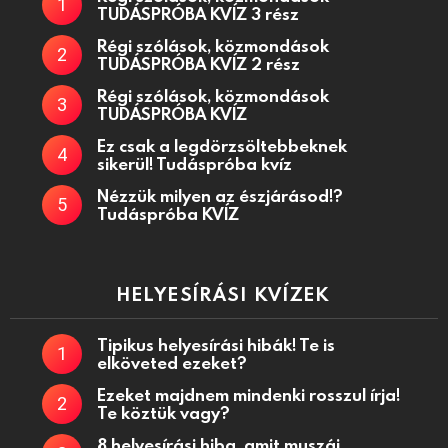
TUDÁSPRÓBA KVÍZ 3 rész
Régi szólások, közmondások
TUDÁSPRÓBA KVÍZ 2 rész
Régi szólások, közmondások
TUDÁSPRÓBA KVÍZ
Ez csak a legdörzsöltebbeknek
sikerül! Tudáspróba kvíz
Nézzük milyen az észjárásod!?
Tudáspróba KVÍZ
HELYESÍRÁSI KVÍZEK
Tipikus helyesírási hibák! Te is
elköveted ezeket?
Ezeket majdnem mindenki rosszul írja!
Te köztük vagy?
8 helyesírási hiba, amit muszáj