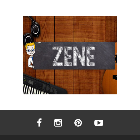
facebook
instagram
pinterest
youtube