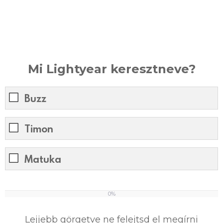
Mi Lightyear keresztneve?
Buzz
Timon
Matuka
0%
0
%
Lejjebb görgetve ne felejtsd el megírni