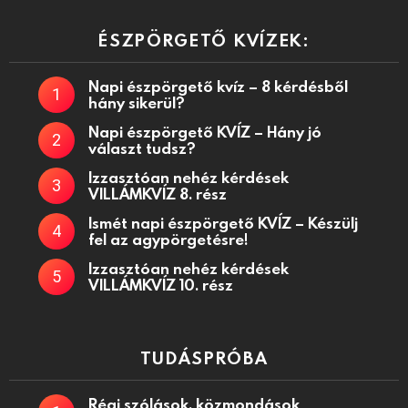
ÉSZPÖRGETŐ KVÍZEK:
Napi észpörgető kvíz – 8 kérdésből
hány sikerül?
Napi észpörgető KVÍZ – Hány jó
választ tudsz?
Izzasztóan nehéz kérdések
VILLÁMKVÍZ 8. rész
Ismét napi észpörgető KVÍZ – Készülj
fel az agypörgetésre!
Izzasztóan nehéz kérdések
VILLÁMKVÍZ 10. rész
TUDÁSPRÓBA
Régi szólások, közmondások