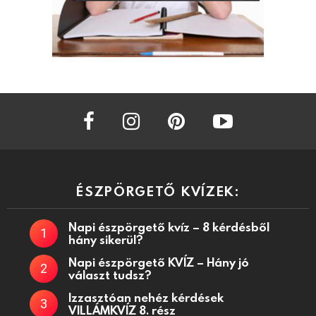
facebook
instagram
pinterest
youtube
ÉSZPÖRGETŐ KVÍZEK:
Napi észpörgető kvíz – 8 kérdésből
hány sikerül?
Napi észpörgető KVÍZ – Hány jó
választ tudsz?
Izzasztóan nehéz kérdések
VILLÁMKVÍZ 8. rész