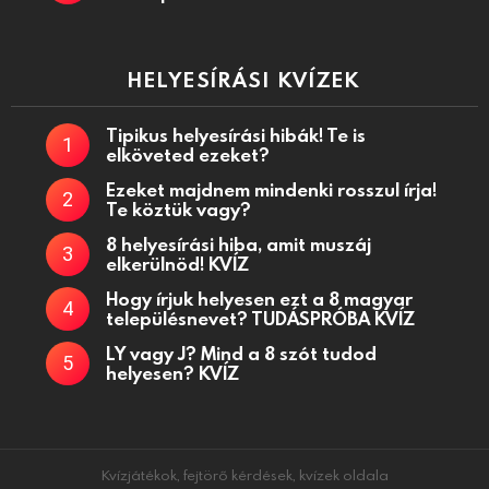
HELYESÍRÁSI KVÍZEK
Tipikus helyesírási hibák! Te is
elköveted ezeket?
Ezeket majdnem mindenki rosszul írja!
Te köztük vagy?
8 helyesírási hiba, amit muszáj
elkerülnöd! KVÍZ
Hogy írjuk helyesen ezt a 8 magyar
településnevet? TUDÁSPRÓBA KVÍZ
LY vagy J? Mind a 8 szót tudod
helyesen? KVÍZ
Kvízjátékok, fejtörő kérdések, kvízek oldala