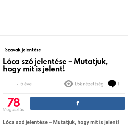
Szavak jelentése
Lóca szó jelentése – Mutatjuk,
hogy mit is jelent!
Co
5 éve
1.5k
nézettség
1
78
Megosztás
Lóca szó jelentése – Mutatjuk, hogy mit is jelent!