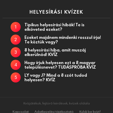
HELYESÍRÁSI KVÍZEK
Tipikus helyesírási hibák! Te is
elköveted ezeket?
Ezeket majdnem mindenki rosszul írja!
Te köztük vagy?
8 helyesírási hiba, amit muszáj
elkerülnöd! KVÍZ
Hogy írjuk helyesen ezt a 8 magyar
településnevet? TUDÁSPRÓBA KVÍZ
LY vagy J? Mind a 8 szót tudod
helyesen? KVÍZ
Kvízjátékok, fejtörő kérdések, kvízek oldala
Kapcsolat
Adatkezelési tájékoztató
Küldj be kvízt!