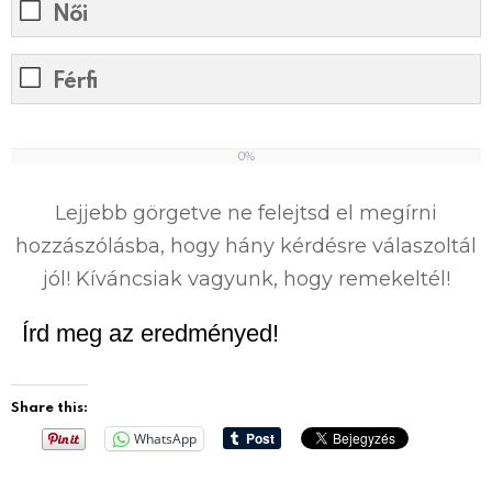
Női
Férfi
0%
0
%
Lejjebb görgetve ne felejtsd el megírni
hozzászólásba, hogy hány kérdésre válaszoltál
jól! Kíváncsiak vagyunk, hogy remekeltél!
Írd meg az eredményed!
Share this:
WhatsApp