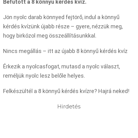
Befutott a 8 könnyű kérdés kvíz.
Jön nyolc darab könnyed fejtörő, indul a könnyű
kérdés kvízünk újabb része – gyere, nézzük meg,
hogy birkózol meg összeállításunkkal.
Nincs megállás – itt az újabb 8 könnyű kérdés kvíz
Érkezik a nyolcasfogat, mutasd a nyolc választ,
reméljük nyolc lesz belőle helyes.
Felkészültél a 8 könnyű kérdés kvízre? Hajrá neked!
Hirdetés