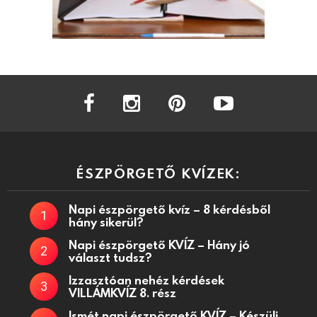
facebook
instagram
pinterest
youtube
ÉSZPÖRGETŐ KVÍZEK:
Napi észpörgető kvíz – 8 kérdésből
hány sikerül?
Napi észpörgető KVÍZ – Hány jó
választ tudsz?
Izzasztóan nehéz kérdések
VILLÁMKVÍZ 8. rész
Ismét napi észpörgető KVÍZ – Készülj