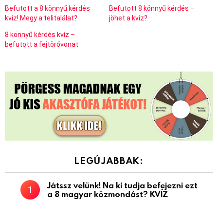
Befutott a 8 könnyű kérdés
Befutott 8 könnyű kérdés –
kvíz! Megy a telitalálat?
jöhet a kvíz?
8 könnyű kérdés kvíz –
befutott a fejtörővonat
LEGÚJABBAK:
Játssz velünk! Na ki tudja befejezni ezt
a 8 magyar közmondást? KVÍZ