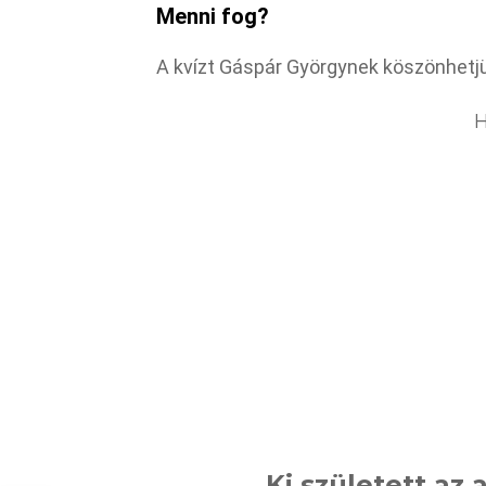
Menni fog?
A kvízt Gáspár Györgynek köszönhetj
H
Ki született az