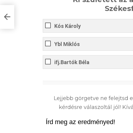
Székes
ő a
Kós Károly
Ybl Miklós
ifj.Bartók Béla
0
%
Lejjebb görgetve ne felejtsd 
kérdésre válaszoltál jól! K
Írd meg az eredményed!