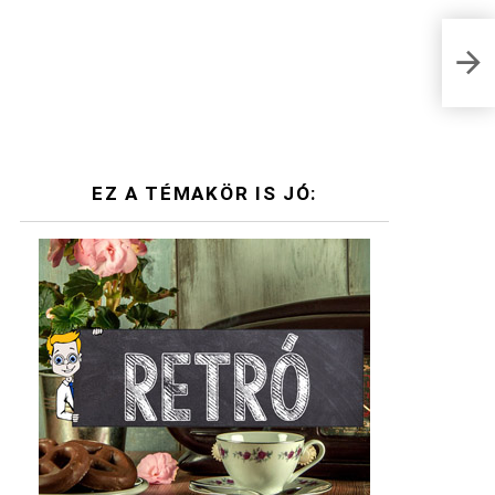
Kere
magy
teli
EZ A TÉMAKÖR IS JÓ: