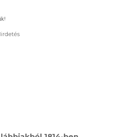
ük!
irdetés
 alábbiakból 1814-ben