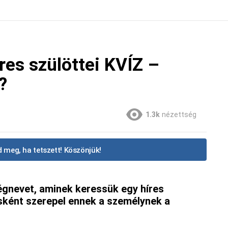
res szülöttei KVÍZ –
?
1.3k
nézettség
 meg, ha tetszett! Köszönjük!
gnevet, aminek keressük egy híres
ésként szerepel ennek a személynek a