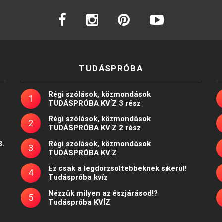
facebook
instagram
pinterest
youtube
TUDÁSPRÓBA
Régi szólások, közmondások
TUDÁSPRÓBA KVÍZ 3 rész
Régi szólások, közmondások
TUDÁSPRÓBA KVÍZ 2 rész
8.
Régi szólások, közmondások
TUDÁSPRÓBA KVÍZ
Ez csak a legdörzsöltebbeknek sikerül!
Tudáspróba kvíz
Nézzük milyen az észjárásod!?
Tudáspróba KVÍZ