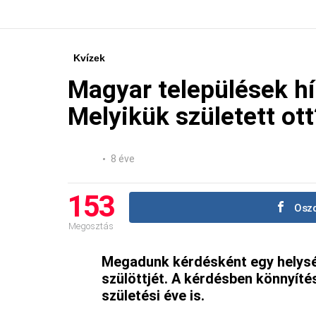
Kvízek
Magyar települések hí
Melyikük született ott
8 éve
153
Oszd
Megosztás
Megadunk kérdésként egy helysé
szülöttjét. A kérdésben könnyít
születési éve is.