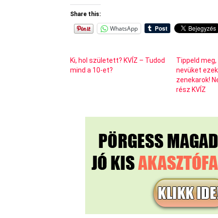
Share this:
WhatsApp
Ki, hol született? KVÍZ – Tudod
Tippeld meg,
mind a 10-et?
nevüket ezek
zenekarok! Ne
rész KVÍZ