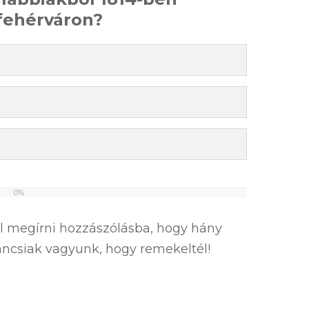
fehérváron?
0%
el megírni hozzászólásba, hogy hány
íváncsiak vagyunk, hogy remekeltél!