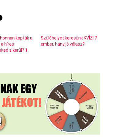
 honnan kapták a
Szülőhelyet keresünk KVÍZ! 7
 a híres
ember, hány jó válasz?
ked sikerül? 1.