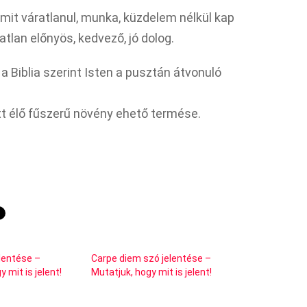
amit váratlanul, munka, küzdelem nélkül kap
lan előnyös, kedvező, jó dolog.
l a Biblia szerint Isten a pusztán átvonuló
ett élő fűszerű növény ehető termése.
elentése –
Carpe diem szó jelentése –
 mit is jelent!
Mutatjuk, hogy mit is jelent!