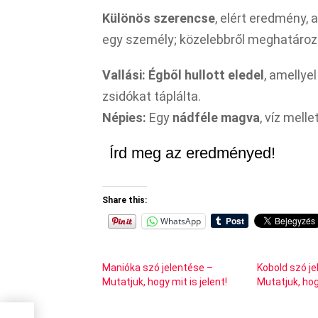
Különös szerencse
, elért eredmény, 
egy személy; közelebbről meghatározat
Vallási:
Égből hullott eledel
, amellye
zsidókat táplálta.
Népies:
Egy
nádféle magva
, víz mell
Írd meg az eredményed!
Share this:
WhatsApp
Manióka szó jelentése –
Kobold szó j
Mutatjuk, hogy mit is jelent!
Mutatjuk, hogy