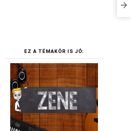
Mega
mit i
EZ A TÉMAKÖR IS JÓ: