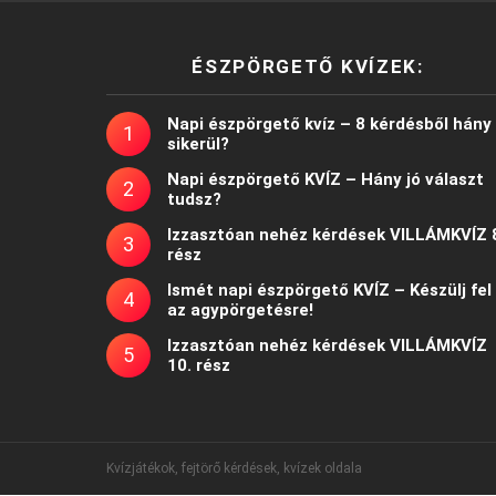
ÉSZPÖRGETŐ KVÍZEK:
Napi észpörgető kvíz – 8 kérdésből hány
sikerül?
Napi észpörgető KVÍZ – Hány jó választ
tudsz?
Izzasztóan nehéz kérdések VILLÁMKVÍZ 
rész
Ismét napi észpörgető KVÍZ – Készülj fel
az agypörgetésre!
Izzasztóan nehéz kérdések VILLÁMKVÍZ
10. rész
Kvízjátékok, fejtörő kérdések, kvízek oldala