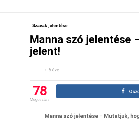
Szavak jelentése
Manna szó jelentése –
jelent!
5 éve
78
Oszd
Megosztás
Manna szó jelentése – Mutatjuk, hogy