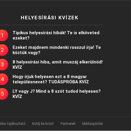
HELYESÍRÁSI KVÍZEK
Tipikus helyesírási hibák! Te is elköveted
ezeket?
Ezeket majdnem mindenki rosszul írja! Te
köztük vagy?
8 helyesírási hiba, amit muszáj elkerülnöd!
KVÍZ
Hogy írjuk helyesen ezt a 8 magyar
településnevet? TUDÁSPRÓBA KVÍZ
LY vagy J? Mind a 8 szót tudod helyesen?
KVÍZ
lési tájékoztató
Küldj be kvízt!
Partnerek
Médiaajánlat