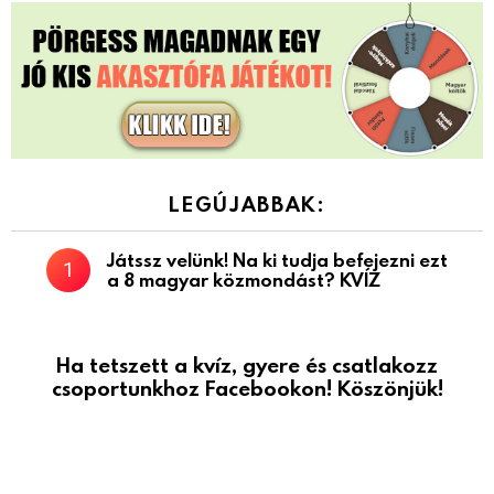
LEGÚJABBAK:
Játssz velünk! Na ki tudja befejezni ezt
a 8 magyar közmondást? KVÍZ
Ha tetszett a kvíz, gyere és csatlakozz
csoportunkhoz Facebookon! Köszönjük!