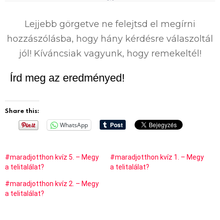
0
%
Lejjebb görgetve ne felejtsd el megírni
hozzászólásba, hogy hány kérdésre válaszoltál
jól! Kíváncsiak vagyunk, hogy remekeltél!
Írd meg az eredményed!
Share this:
WhatsApp
#maradjotthon kvíz 5. – Megy
#maradjotthon kvíz 1. – Megy
a telitalálat?
a telitalálat?
#maradjotthon kvíz 2. – Megy
a telitalálat?