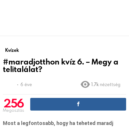
Kvízek
#maradjotthon kvíz 6. – Megy a
telitalálat?
6 éve
1.7k
nézettség
256
Megosztás
Most a legfontosabb, hogy ha teheted maradj