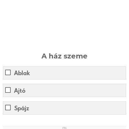
A ház szeme
Ablak
Ajtó
Spájz
0%