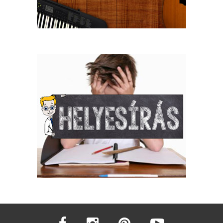
facebook
instagram
pinterest
youtube