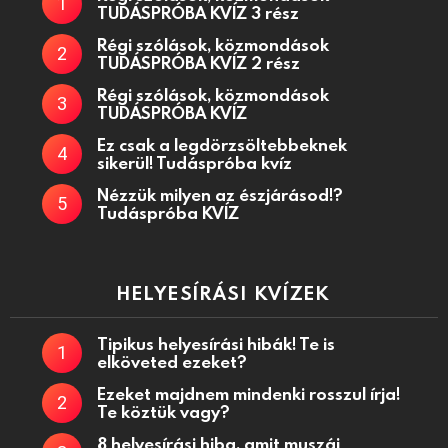
TUDÁSPRÓBA KVÍZ 3 rész
Régi szólások, közmondások
TUDÁSPRÓBA KVÍZ 2 rész
Régi szólások, közmondások
TUDÁSPRÓBA KVÍZ
Ez csak a legdörzsöltebbeknek
sikerül! Tudáspróba kvíz
Nézzük milyen az észjárásod!?
Tudáspróba KVÍZ
HELYESÍRÁSI KVÍZEK
Tipikus helyesírási hibák! Te is
elköveted ezeket?
Ezeket majdnem mindenki rosszul írja!
Te köztük vagy?
8 helyesírási hiba, amit muszáj