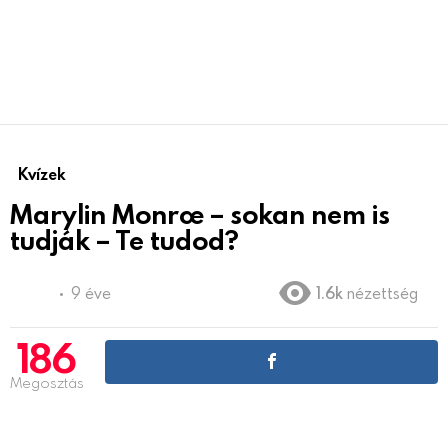
Kvízek
Marylin Monroe – sokan nem is
tudják – Te tudod?
9 éve
1.6k
nézettség
186
Megosztás