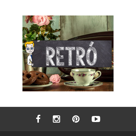
facebook
instagram
pinterest
youtube