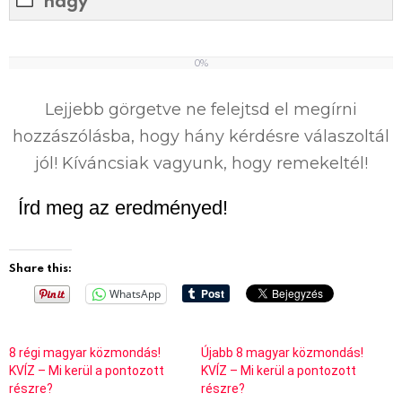
nagy
0%
0
%
Lejjebb görgetve ne felejtsd el megírni
hozzászólásba, hogy hány kérdésre válaszoltál
jól! Kíváncsiak vagyunk, hogy remekeltél!
Írd meg az eredményed!
Share this:
WhatsApp
8 régi magyar közmondás!
Újabb 8 magyar közmondás!
KVÍZ – Mi kerül a pontozott
KVÍZ – Mi kerül a pontozott
részre?
részre?