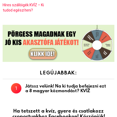
Híres szállóigék KVÍZ – Ki
tudod egészíteni?
LEGÚJABBAK:
Játssz velünk! Na ki tudja befejezni ezt
a 8 magyar közmondást? KVÍZ
Ha tetszett a kvíz, gyere és csatlakozz
csoportunkhoz Facebookon! Köszönjük!