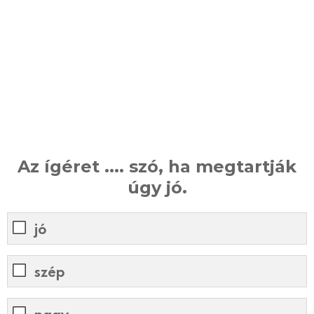
Az ígéret .... szó, ha megtartják
úgy jó.
jó
szép