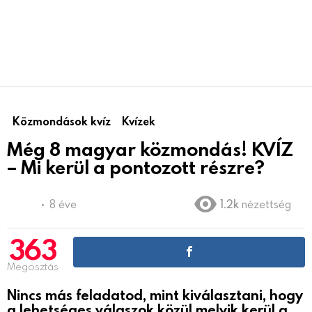
Közmondások kvíz
Kvízek
Még 8 magyar közmondás! KVÍZ
– Mi kerül a pontozott részre?
8 éve
1.2k
nézettség
363
Megosztás
Nincs más feladatod, mint kiválasztani, hogy
a lehetséges válaszok közül melyik kerül a