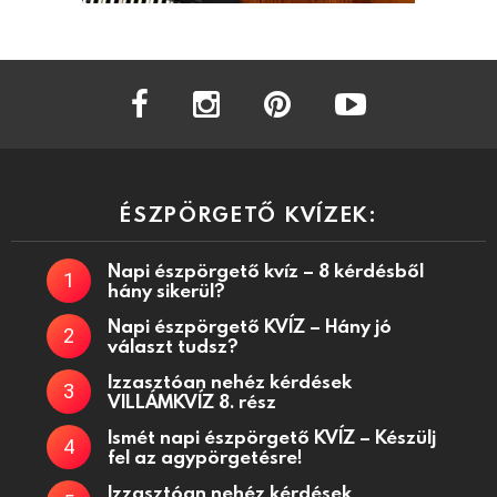
facebook
instagram
pinterest
youtube
ÉSZPÖRGETŐ KVÍZEK:
Napi észpörgető kvíz – 8 kérdésből
hány sikerül?
Napi észpörgető KVÍZ – Hány jó
választ tudsz?
Izzasztóan nehéz kérdések
VILLÁMKVÍZ 8. rész
Ismét napi észpörgető KVÍZ – Készülj
fel az agypörgetésre!
Izzasztóan nehéz kérdések