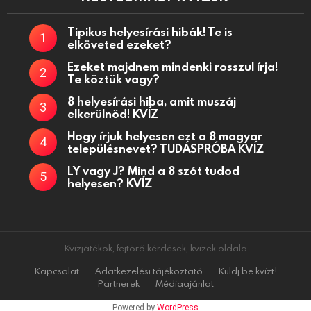
Tipikus helyesírási hibák! Te is
elköveted ezeket?
Ezeket majdnem mindenki rosszul írja!
Te köztük vagy?
8 helyesírási hiba, amit muszáj
elkerülnöd! KVÍZ
Hogy írjuk helyesen ezt a 8 magyar
településnevet? TUDÁSPRÓBA KVÍZ
LY vagy J? Mind a 8 szót tudod
helyesen? KVÍZ
Kvízjátékok, fejtörő kérdések, kvízek oldala
Kapcsolat
Adatkezelési tájékoztató
Küldj be kvízt!
Partnerek
Médiaajánlat
Powered by
WordPress