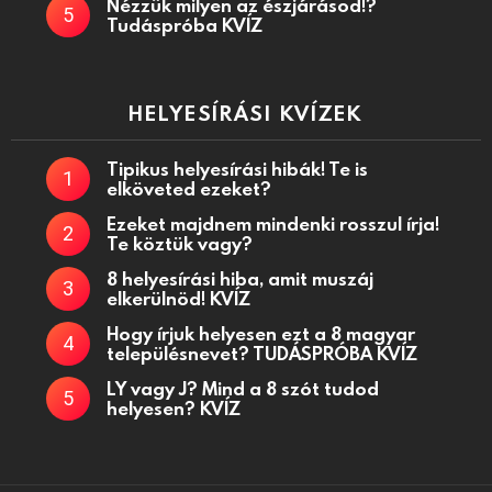
Nézzük milyen az észjárásod!?
Tudáspróba KVÍZ
HELYESÍRÁSI KVÍZEK
Tipikus helyesírási hibák! Te is
elköveted ezeket?
Ezeket majdnem mindenki rosszul írja!
Te köztük vagy?
8 helyesírási hiba, amit muszáj
elkerülnöd! KVÍZ
Hogy írjuk helyesen ezt a 8 magyar
településnevet? TUDÁSPRÓBA KVÍZ
LY vagy J? Mind a 8 szót tudod
helyesen? KVÍZ