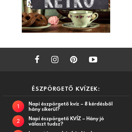
facebook
instagram
pinterest
youtube
ÉSZPÖRGETŐ KVÍZEK:
Napi észpörgető kvíz – 8 kérdésből
hány sikerül?
Napi észpörgető KVÍZ – Hány jó
választ tudsz?