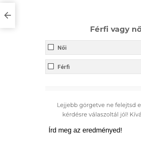
kvíz
Férfi vagy n
Női
Férfi
0
%
Lejjebb görgetve ne felejtsd 
kérdésre válaszoltál jól! K
Írd meg az eredményed!