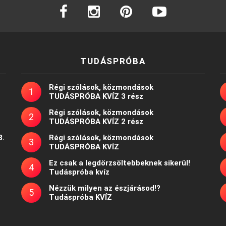
facebook
instagram
pinterest
youtube
TUDÁSPRÓBA
Régi szólások, közmondások
TUDÁSPRÓBA KVÍZ 3 rész
Régi szólások, közmondások
TUDÁSPRÓBA KVÍZ 2 rész
8.
Régi szólások, közmondások
TUDÁSPRÓBA KVÍZ
Ez csak a legdörzsöltebbeknek sikerül!
Tudáspróba kvíz
Nézzük milyen az észjárásod!?
Tudáspróba KVÍZ