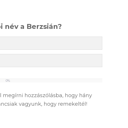
ői név a Berzsián?
0%
el megírni hozzászólásba, hogy hány
íváncsiak vagyunk, hogy remekeltél!