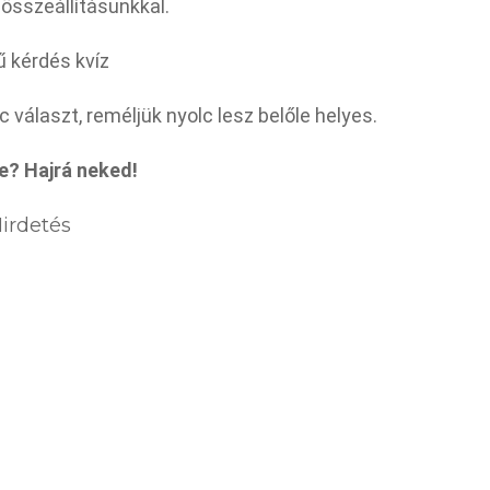
összeállításunkkal.
ű kérdés kvíz
 választ, reméljük nyolc lesz belőle helyes.
e? Hajrá neked!
irdetés