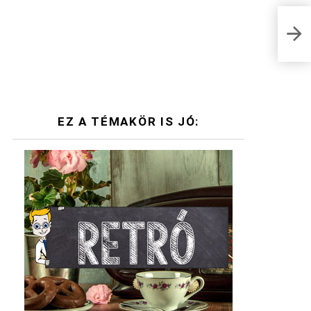
Külö
EZ A TÉMAKÖR IS JÓ: