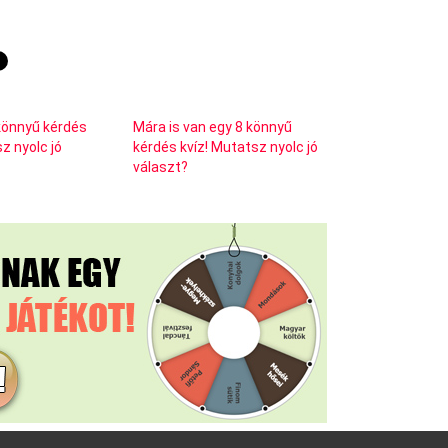
8 könnyű kérdés
Mára is van egy 8 könnyű
z nyolc jó
kérdés kvíz! Mutatsz nyolc jó
választ?