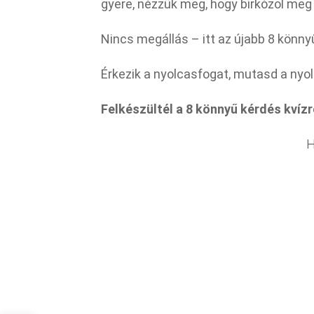
gyere, nézzük meg, hogy birkózol meg 
Nincs megállás – itt az újabb 8 könny
Érkezik a nyolcasfogat, mutasd a nyolc
Felkészültél a 8 könnyű kérdés kvízr
H