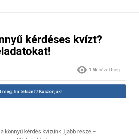
nnyű kérdéses kvízt?
eladatokat!
1.6k
nézettség
 meg, ha tetszett! Köszönjük!
l a könnyű kérdés kvízünk újabb része –