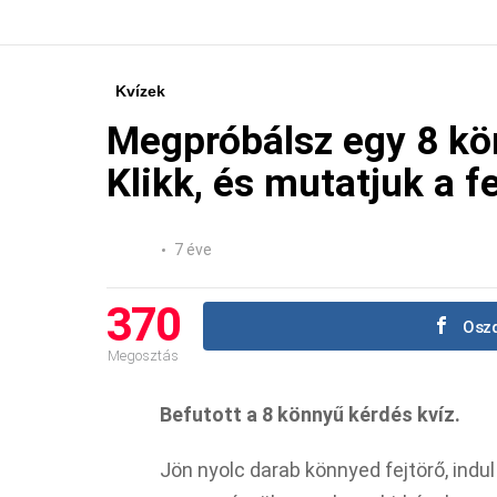
Kvízek
Megpróbálsz egy 8 kö
Klikk, és mutatjuk a f
7 éve
370
Oszd
Megosztás
Befutott a 8 könnyű kérdés kvíz.
Jön nyolc darab könnyed fejtörő, indu