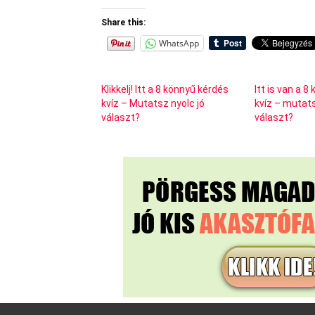
Share this:
WhatsApp
Klikkelj! Itt a 8 könnyű kérdés
Itt is van a 
kvíz – Mutatsz nyolc jó
kvíz – mutats
választ?
választ?