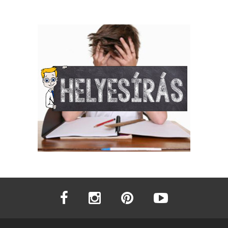
facebook
instagram
pinterest
youtube