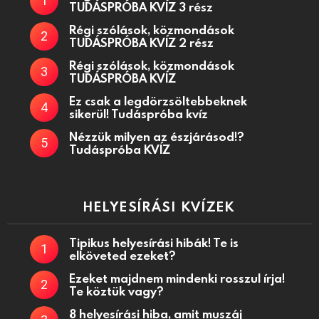
TUDÁSPRÓBA KVÍZ 3 rész
Régi szólások, közmondások
TUDÁSPRÓBA KVÍZ 2 rész
Régi szólások, közmondások
TUDÁSPRÓBA KVÍZ
Ez csak a legdörzsöltebbeknek
sikerül! Tudáspróba kvíz
Nézzük milyen az észjárásod!?
Tudáspróba KVÍZ
HELYESÍRÁSI KVÍZEK
Tipikus helyesírási hibák! Te is
elköveted ezeket?
Ezeket majdnem mindenki rosszul írja!
Te köztük vagy?
8 helyesírási hiba, amit muszáj