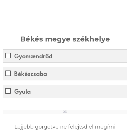
Békés megye székhelye
Gyomaendrőd
Békéscsaba
Gyula
0%
0
%
Lejjebb görgetve ne felejtsd el megírni