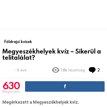
Földrajzi kvízek
Megyeszékhelyek kvíz – Sikerül a
telitalálat?
hoz
6 éve
1.6k
nézettség
2
630
Megosztás
Megérkezett a Megyeszékhelyek kvíz.