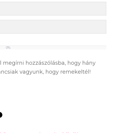
0%
el megírni hozzászólásba, hogy hány
íváncsiak vagyunk, hogy remekeltél!