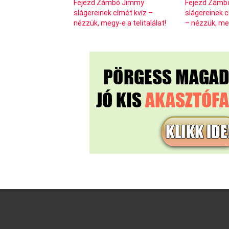
Fejezd Zámbó Jimmy
Fejezd Zámb
slágereinek címét kvíz –
slágereinek c
nézzük, megy-e a telitalálat!
– nézzük, meg