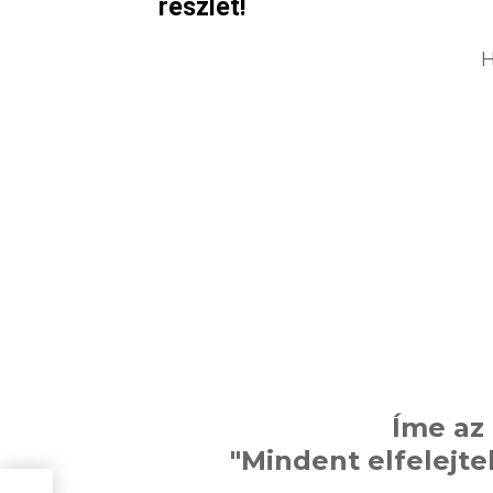
részlet!
H
Íme az 
"Mindent elfelejte