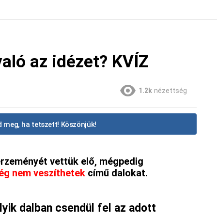
aló az idézet? KVÍZ
1.2k
nézettség
 meg, ha tetszett! Köszönjük!
rzeményét vettük elő, mégpedig
ég nem veszíthetek
című dalokat.
yik dalban csendül fel az adott