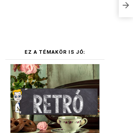
Mely
fotó
EZ A TÉMAKÖR IS JÓ: