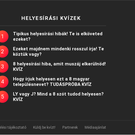
HELYESÍRÁSI KVÍZEK
Tipikus helyesírási hibák! Te is elköveted
ezeket?
Ezeket majdnem mindenki rosszul írja! Te
köztük vagy?
8 helyesírási hiba, amit muszáj elkerülnöd!
KVÍZ
Hogy írjuk helyesen ezt a 8 magyar
településnevet? TUDÁSPRÓBA KVÍZ
LY vagy J? Mind a 8 szót tudod helyesen?
KVÍZ
lési tájékoztató
Küldj be kvízt!
Partnerek
Médiaajánlat