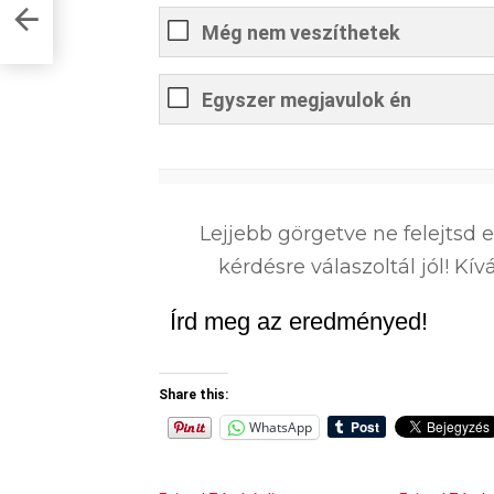
 az
Még nem veszíthetek
Egyszer megjavulok én
0
%
Lejjebb görgetve ne felejtsd 
kérdésre válaszoltál jól! K
Írd meg az eredményed!
Share this:
WhatsApp