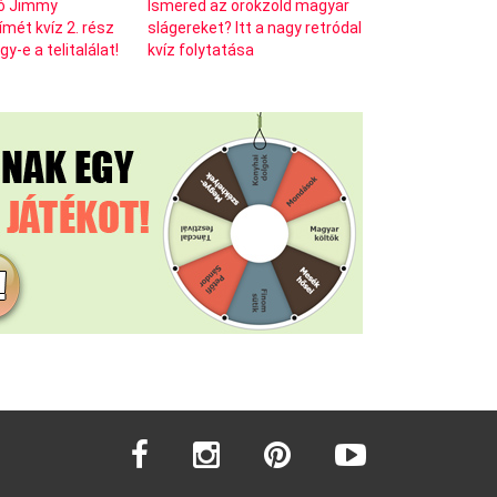
ó Jimmy
Ismered az örökzöld magyar
ímét kvíz 2. rész
slágereket? Itt a nagy retródal
y-e a telitalálat!
kvíz folytatása
facebook
instagram
pinterest
youtube