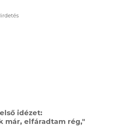
irdetés
első idézet:
k már, elfáradtam rég,"