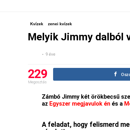
Kvízek
zenei kvízek
Melyik Jimmy dalból v
9 éve
229
Oszd
Megosztás
Zámbó Jimmy két örökbecsű sze
az
Egyszer megjavulok én
és a
M
A feladat, hogy felismerd mel