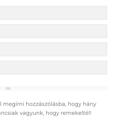
0%
el megírni hozzászólásba, hogy hány
íváncsiak vagyunk, hogy remekeltél!