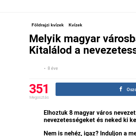
Földrajzi kvízek
Kvízek
Melyik magyar városb
Kitalálod a nevezetes
8 éve
351
Oszd
Megosztás
Elhoztuk 8 magyar város nevezet
nevezetességeket és neked ki kell
Nem is nehéz, igaz? Induljon a m