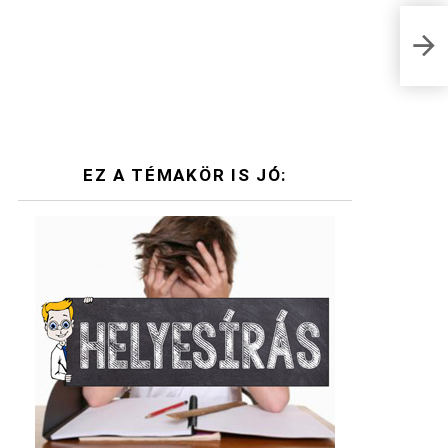
Észp
agy
EZ A TÉMAKÖR IS JÓ: