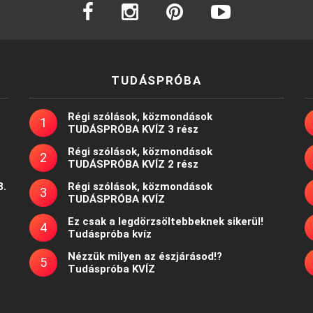
facebook
instagram
pinterest
youtube
TUDÁSPRÓBA
Régi szólások, közmondások
TUDÁSPRÓBA KVÍZ 3 rész
Régi szólások, közmondások
TUDÁSPRÓBA KVÍZ 2 rész
8.
Régi szólások, közmondások
TUDÁSPRÓBA KVÍZ
Ez csak a legdörzsöltebbeknek sikerül!
Tudáspróba kvíz
Nézzük milyen az észjárásod!?
Tudáspróba KVÍZ