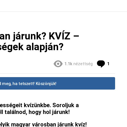
an járunk? KVÍZ –
ségek alapján?
Commen
1.1k
nézettség
1
 meg, ha tetszett! Köszönjük!
ességeit kvízünkbe. Soroljuk a
 találnod, hogy hol járunk!
elyik magyar városban járunk kvíz!