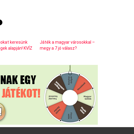
sokat keresünk
Játék a magyar városokkal –
gek alapján! KVÍZ
megy a 7 jó válasz?