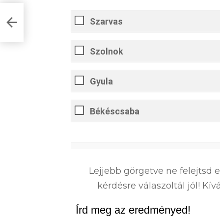
k
Szarvas
Szolnok
Gyula
Békéscsaba
0
%
Lejjebb görgetve ne felejtsd 
kérdésre válaszoltál jól! K
Írd meg az eredményed!