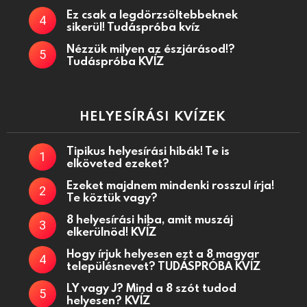
Ez csak a legdörzsöltebbeknek
sikerül! Tudáspróba kvíz
Nézzük milyen az észjárásod!?
Tudáspróba KVÍZ
HELYESÍRÁSI KVÍZEK
Tipikus helyesírási hibák! Te is
elköveted ezeket?
Ezeket majdnem mindenki rosszul írja!
Te köztük vagy?
8 helyesírási hiba, amit muszáj
elkerülnöd! KVÍZ
Hogy írjuk helyesen ezt a 8 magyar
településnevet? TUDÁSPRÓBA KVÍZ
LY vagy J? Mind a 8 szót tudod
helyesen? KVÍZ