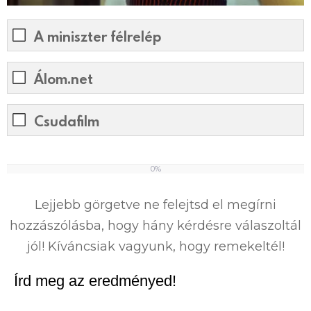
A miniszter félrelép
Álom.net
Csudafilm
0%
0
%
Lejjebb görgetve ne felejtsd el megírni
hozzászólásba, hogy hány kérdésre válaszoltál
jól! Kíváncsiak vagyunk, hogy remekeltél!
Írd meg az eredményed!