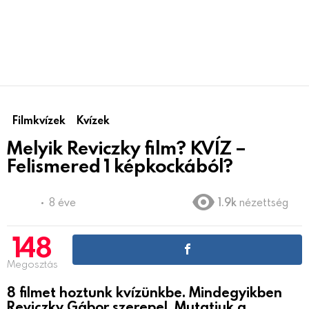
Filmkvízek
Kvízek
Melyik Reviczky film? KVÍZ –
Felismered 1 képkockából?
8 éve
1.9k
nézettség
148
Megosztás
8 filmet hoztunk kvízünkbe. Mindegyikben
Reviczky Gábor szerepel. Mutatjuk a