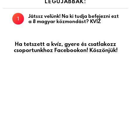
LEGÚJABBAK:
Játssz velünk! Na ki tudja befejezni ezt
a 8 magyar közmondást? KVÍZ
Ha tetszett a kvíz, gyere és csatlakozz
csoportunkhoz Facebookon! Köszönjük!