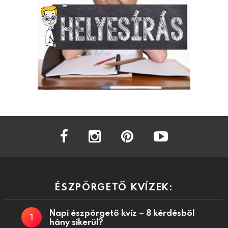
facebook
instagram
pinterest
youtube
ÉSZPÖRGETŐ KVÍZEK:
Napi észpörgető kvíz – 8 kérdésből
hány sikerül?