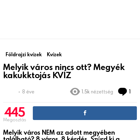
Földrajzi kvízek
Kvízek
Melyik város nincs ott? Megyék
kakukktojás KVÍZ
Co
8 éve
1.5k
nézettség
1
445
Megosztás
Melyik város NEM az adott megyében
található? 8 város, 8 kérdés. Szúrd ki a