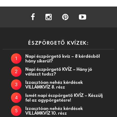
facebook
instagram
pinterest
youtube
ÉSZPÖRGETŐ KVÍZEK:
Napi észpörgető kvíz – 8 kérdésből
hány sikerül?
Napi észpörgető KVÍZ – Hány jó
választ tudsz?
Izzasztóan nehéz kérdések
VILLÁMKVÍZ 8. rész
Ismét napi észpörgető KVÍZ – Készülj
fel az agypörgetésre!
Izzasztóan nehéz kérdések
VILLÁMKVÍZ 10. rész