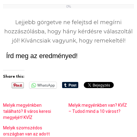
0%
0
%
Lejjebb görgetve ne felejtsd el megírni
hozzászólásba, hogy hány kérdésre válaszoltál
jól! Kíváncsiak vagyunk, hogy remekeltél!
Írd meg az eredményed!
Share this:
WhatsApp
Melyik megyénkben
Melyik megyénkben van? KVÍZ
található? 8 város keresi
– Tudod mind a 10 várost?
megyéjét! KVÍZ
Melyik szomszédos
országban van az adott