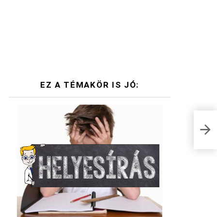
EZ A TÉMAKÖR IS JÓ:
A na
fino