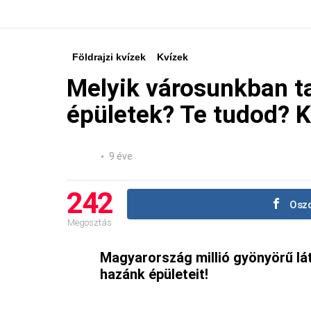
Földrajzi kvízek
Kvízek
Melyik városunkban ta
épületek? Te tudod? 
9 éve
242
Oszd
Megosztás
Magyarország millió gyönyörű lát
hazánk épületeit!