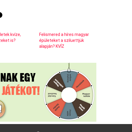
letek kvíze,
Felismered a híres magyar
zeket is?
épületeket a sziluettjük
alapján? KVÍZ
facebook
instagram
pinterest
youtube