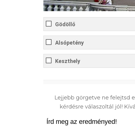
Gödöllő
Alsópetény
Keszthely
0
%
Lejjebb görgetve ne felejtsd 
kérdésre válaszoltál jól! K
Írd meg az eredményed!