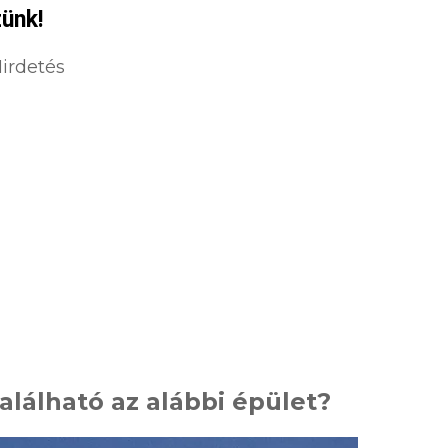
zünk!
irdetés
alálható az alábbi épület?