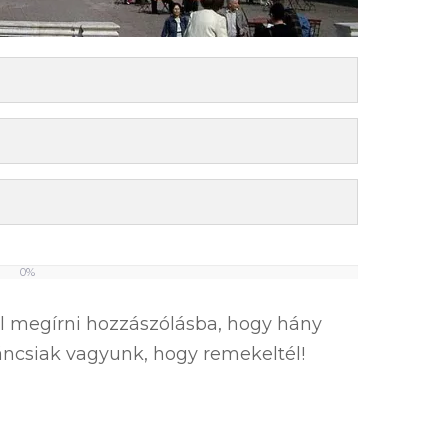
0%
el megírni hozzászólásba, hogy hány
íváncsiak vagyunk, hogy remekeltél!