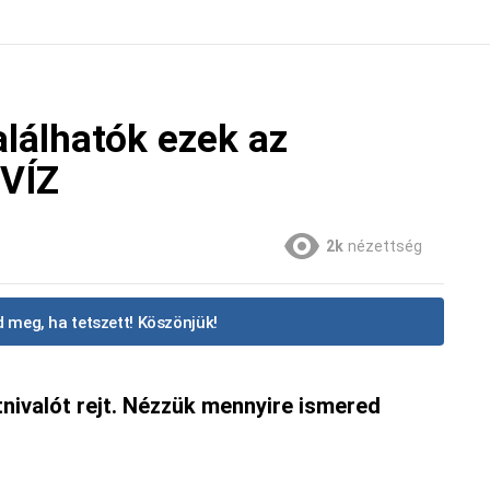
lálhatók ezek az
KVÍZ
2k
nézettség
 meg, ha tetszett! Köszönjük!
nivalót rejt. Nézzük mennyire ismered