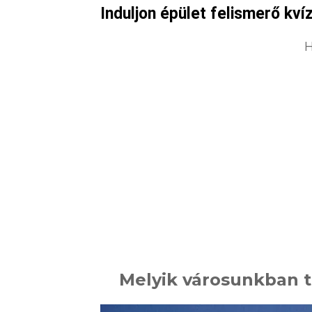
Induljon épület felismerő kví
H
Melyik városunkban t