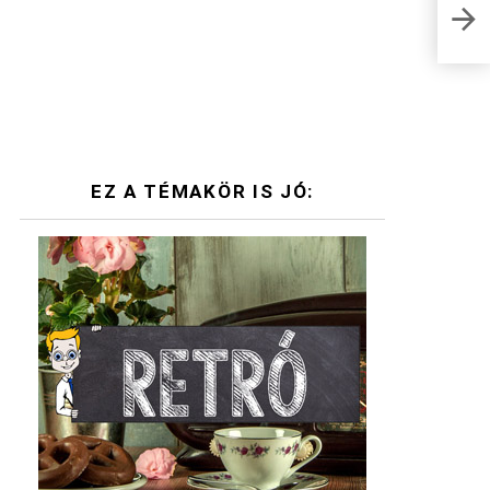
ami 
Egés
EZ A TÉMAKÖR IS JÓ: