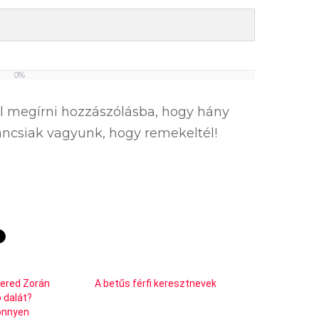
0%
el megírni hozzászólásba, hogy hány
íváncsiak vagyunk, hogy remekeltél!
ered Zorán
A betűs férfi keresztnevek
 dalát?
önnyen