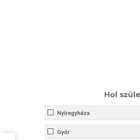
Hol szül
Nyíregyháza
Győr