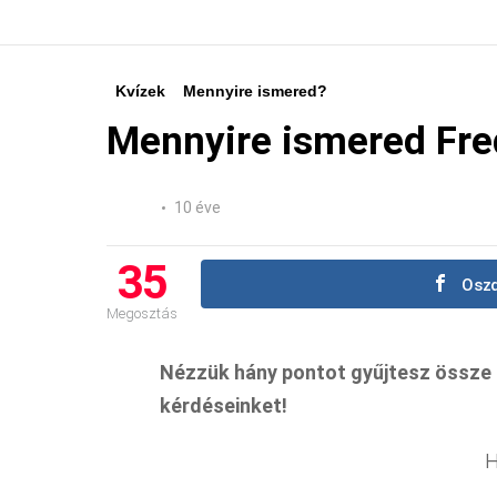
Kvízek
Mennyire ismered?
Mennyire ismered Fred
10 éve
35
Oszd
Megosztás
Nézzük hány pontot gyűjtesz össze 
kérdéseinket!
H