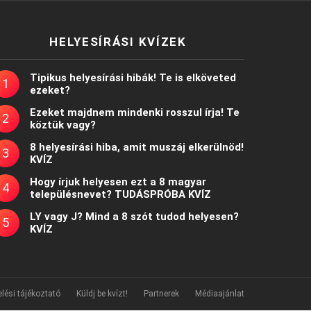
HELYESÍRÁSI KVÍZEK
Tipikus helyesírási hibák! Te is elköveted
ezeket?
Ezeket majdnem mindenki rosszul írja! Te
köztük vagy?
8 helyesírási hiba, amit muszáj elkerülnöd!
KVÍZ
Hogy írjuk helyesen ezt a 8 magyar
településnevet? TUDÁSPRÓBA KVÍZ
LY vagy J? Mind a 8 szót tudod helyesen?
KVÍZ
lési tájékoztató
Küldj be kvízt!
Partnerek
Médiaajánlat