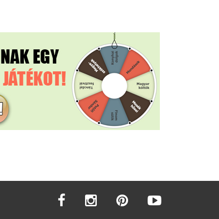
facebook
instagram
pinterest
youtube