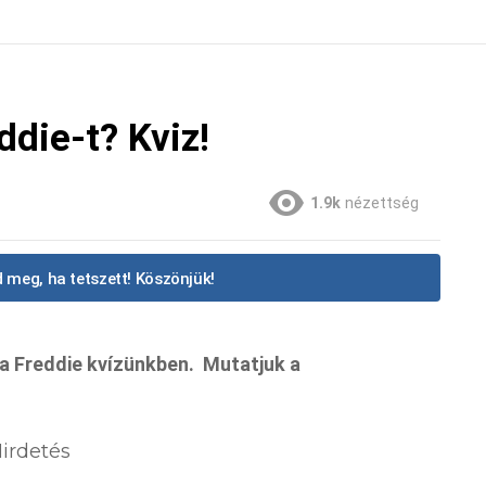
die-t? Kviz!
1.9k
nézettség
 meg, ha tetszett! Köszönjük!
a Freddie kvízünkben. Mutatjuk a
irdetés