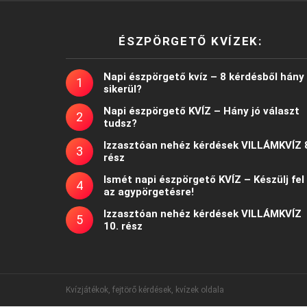
ÉSZPÖRGETŐ KVÍZEK:
Napi észpörgető kvíz – 8 kérdésből hány
sikerül?
Napi észpörgető KVÍZ – Hány jó választ
tudsz?
Izzasztóan nehéz kérdések VILLÁMKVÍZ 
rész
Ismét napi észpörgető KVÍZ – Készülj fel
az agypörgetésre!
Izzasztóan nehéz kérdések VILLÁMKVÍZ
10. rész
Kvízjátékok, fejtörő kérdések, kvízek oldala