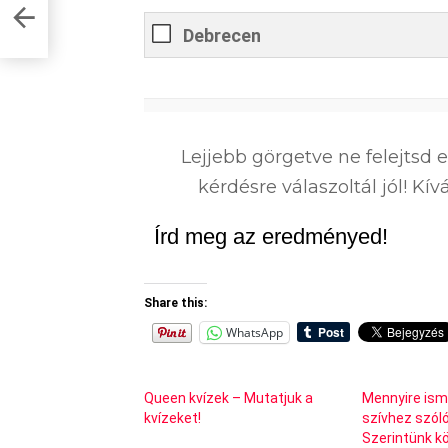
 a
Debrecen
0
%
Lejjebb görgetve ne felejtsd 
kérdésre válaszoltál jól! K
Írd meg az eredményed!
Share this:
WhatsApp
Queen kvízek – Mutatjuk a
Mennyire ism
kvízeket!
szívhez szóló
Szerintünk k