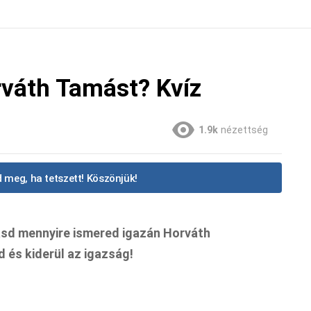
váth Tamást? Kvíz
1.9k
nézettség
 meg, ha tetszett! Köszönjük!
sd mennyire ismered igazán Horváth
 és kiderül az igazság!