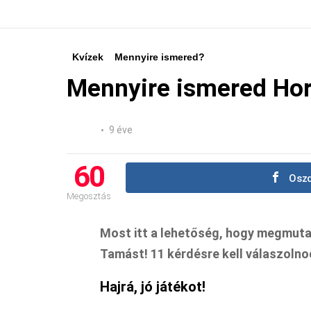
Kvízek
Mennyire ismered?
Mennyire ismered Hor
9 éve
60
Oszd
Megosztás
Most itt a lehetőség, hogy megmuta
Tamást! 11 kérdésre kell válaszolnod
Hajrá, jó játékot!