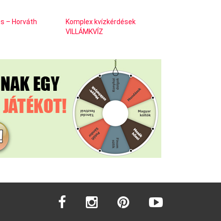
s – Horváth
Komplex kvízkérdések
VILLÁMKVÍZ
facebook
instagram
pinterest
youtube