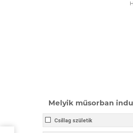
H
Melyik műsorban indul
Csillag születik