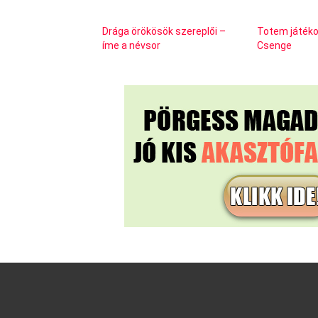
Drága örökösök szereplői –
Totem játéko
íme a névsor
Csenge