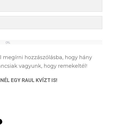
0%
el megírni hozzászólásba, hogy hány
íváncsiak vagyunk, hogy remekeltél!
NÉL EGY RAUL KVÍZT IS!