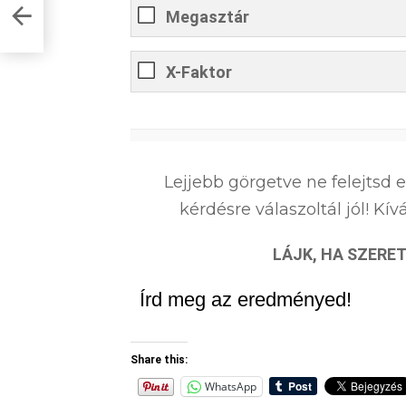
k?
Megasztár
X-Faktor
0
%
Lejjebb görgetve ne felejtsd 
kérdésre válaszoltál jól! K
LÁJK, HA SZERET
Írd meg az eredményed!
Share this:
WhatsApp