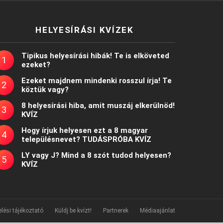
HELYESÍRÁSI KVÍZEK
Tipikus helyesírási hibák! Te is elköveted
ezeket?
Ezeket majdnem mindenki rosszul írja! Te
köztük vagy?
8 helyesírási hiba, amit muszáj elkerülnöd!
KVÍZ
Hogy írjuk helyesen ezt a 8 magyar
településnevet? TUDÁSPRÓBA KVÍZ
LY vagy J? Mind a 8 szót tudod helyesen?
KVÍZ
lési tájékoztató
Küldj be kvízt!
Partnerek
Médiaajánlat