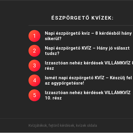
ÉSZPÖRGETŐ KVÍZEK:
Napi észpörgető kvíz – 8 kérdésből hány
sikerül?
Napi észpörgető KVÍZ – Hány jó választ
tudsz?
Izzasztóan nehéz kérdések VILLÁMKVÍZ 
rész
Ismét napi észpörgető KVÍZ – Készülj fel
az agypörgetésre!
Izzasztóan nehéz kérdések VILLÁMKVÍZ
10. rész
Kvízjátékok, fejtörő kérdések, kvízek oldala