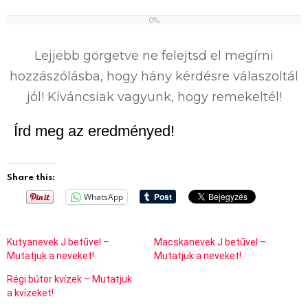
0%
0
%
Lejjebb görgetve ne felejtsd el megírni
hozzászólásba, hogy hány kérdésre válaszoltál
jól! Kíváncsiak vagyunk, hogy remekeltél!
Írd meg az eredményed!
Share this:
WhatsApp
Kutyanevek J betűvel –
Macskanevek J betűvel –
Mutatjuk a neveket!
Mutatjuk a neveket!
Régi bútor kvízek – Mutatjuk
a kvízeket!