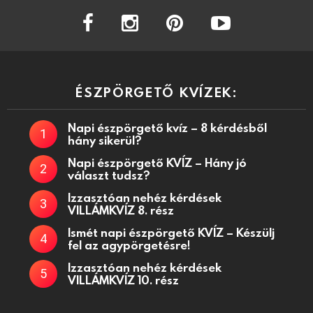
facebook
instagram
pinterest
youtube
ÉSZPÖRGETŐ KVÍZEK:
Napi észpörgető kvíz – 8 kérdésből
hány sikerül?
Napi észpörgető KVÍZ – Hány jó
választ tudsz?
Izzasztóan nehéz kérdések
VILLÁMKVÍZ 8. rész
Ismét napi észpörgető KVÍZ – Készülj
fel az agypörgetésre!
Izzasztóan nehéz kérdések
VILLÁMKVÍZ 10. rész