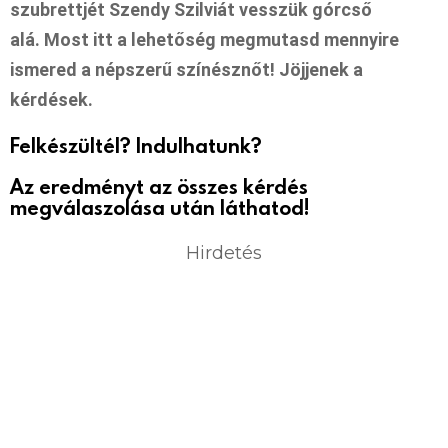
szubrettjét Szendy Szilviát vesszük górcső
alá. Most itt a lehetőség megmutasd mennyire
ismered a népszerű színésznőt! Jöjjenek a
kérdések.
Felkészültél? Indulhatunk?
Az eredményt az összes kérdés
megválaszolása után láthatod!
Hirdetés