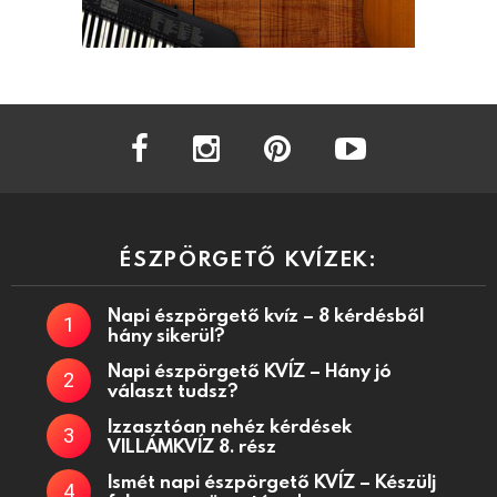
facebook
instagram
pinterest
youtube
ÉSZPÖRGETŐ KVÍZEK:
Napi észpörgető kvíz – 8 kérdésből
hány sikerül?
Napi észpörgető KVÍZ – Hány jó
választ tudsz?
Izzasztóan nehéz kérdések
VILLÁMKVÍZ 8. rész
Ismét napi észpörgető KVÍZ – Készülj