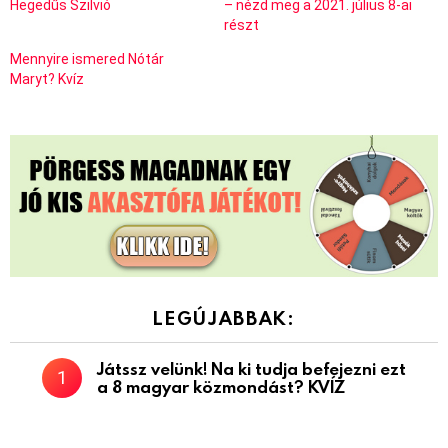
Hegedűs Szilvió
– nézd meg a 2021. július 8-ai
részt
Mennyire ismered Nótár
Maryt? Kvíz
LEGÚJABBAK:
Játssz velünk! Na ki tudja befejezni ezt
a 8 magyar közmondást? KVÍZ