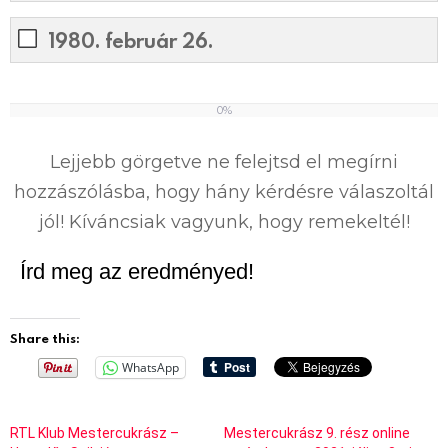
1980. február 26.
0%
0
%
Lejjebb görgetve ne felejtsd el megírni
hozzászólásba, hogy hány kérdésre válaszoltál
jól! Kíváncsiak vagyunk, hogy remekeltél!
Írd meg az eredményed!
Share this:
WhatsApp
RTL Klub Mestercukrász –
Mestercukrász 9. rész online