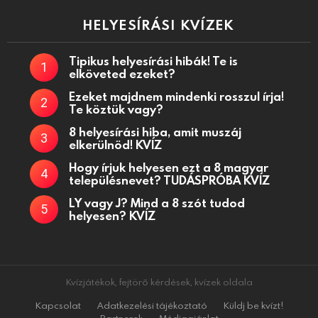
HELYESÍRÁSI KVÍZEK
Tipikus helyesírási hibák! Te is
elköveted ezeket?
Ezeket majdnem mindenki rosszul írja!
Te köztük vagy?
8 helyesírási hiba, amit muszáj
elkerülnöd! KVÍZ
Hogy írjuk helyesen ezt a 8 magyar
településnevet? TUDÁSPRÓBA KVÍZ
LY vagy J? Mind a 8 szót tudod
helyesen? KVÍZ
Kvízjátékok, fejtörő kérdések, kvízek oldala
Kapcsolat
Adatkezelési tájékoztató
Küldj be kvízt!