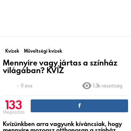
Kvízek
Műveltségi kvízek
Mennyire vagy jártas a színház
világában? KVÍZ
9 éve
1.3k
nézettség
133
Megosztás
Kvízünkben arra vagyunk kíváncsiak, hogy
mennyire mozogsz otthonosan a színház