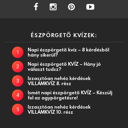
facebook
instagram
pinterest
youtube
ÉSZPÖRGETŐ KVÍZEK:
Napi észpörgető kvíz – 8 kérdésből
hány sikerül?
Napi észpörgető KVÍZ – Hány jó
választ tudsz?
Izzasztóan nehéz kérdések
VILLÁMKVÍZ 8. rész
Ismét napi észpörgető KVÍZ – Készülj
fel az agypörgetésre!
Izzasztóan nehéz kérdések
VILLÁMKVÍZ 10. rész