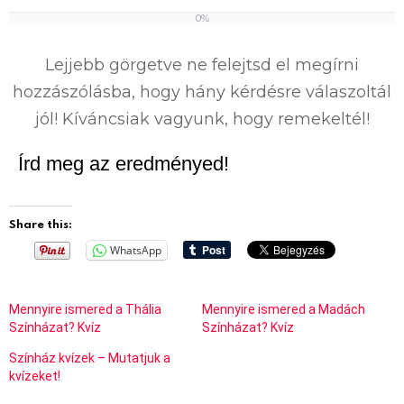
0%
0
%
Lejjebb görgetve ne felejtsd el megírni
hozzászólásba, hogy hány kérdésre válaszoltál
jól! Kíváncsiak vagyunk, hogy remekeltél!
Írd meg az eredményed!
Share this:
WhatsApp
Mennyire ismered a Thália
Mennyire ismered a Madách
Színházat? Kvíz
Színházat? Kvíz
Színház kvízek – Mutatjuk a
kvízeket!