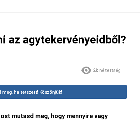
ni az agytekervényeidből?
2k
nézettség
 meg, ha tetszett! Köszönjük!
 Most mutasd meg, hogy mennyire vagy