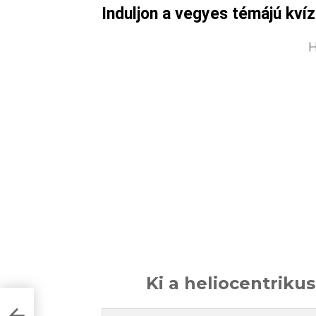
Induljon a vegyes témájú kvíz
H
Ki a heliocentriku
yű
szt