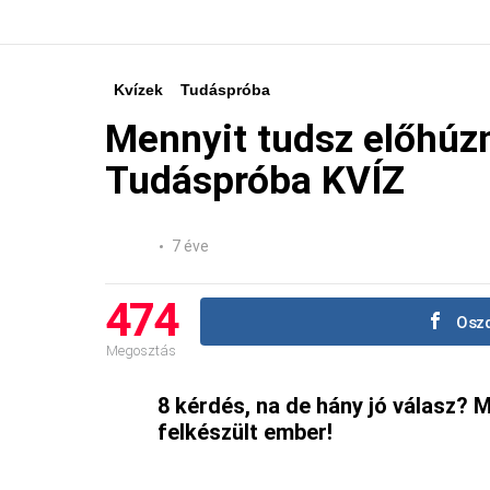
Kvízek
Tudáspróba
Mennyit tudsz előhúz
Tudáspróba KVÍZ
7 éve
474
Oszd
Megosztás
8 kérdés, na de hány jó válasz?
felkészült ember!