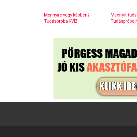
Mennyire vagy képben?
Mennyit tuds
Tudáspróba KVÍZ
Tudáspróba 