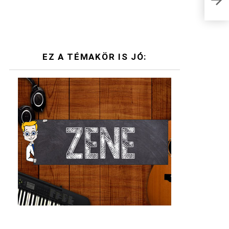
fel 
EZ A TÉMAKÖR IS JÓ: