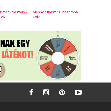
z megválaszolni?
Mennyit tudsz? Tudáspróba
KVÍZ
KVÍZ
facebook
instagram
pinterest
youtube