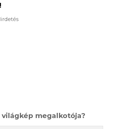
!
irdetés
s világkép megalkotója?