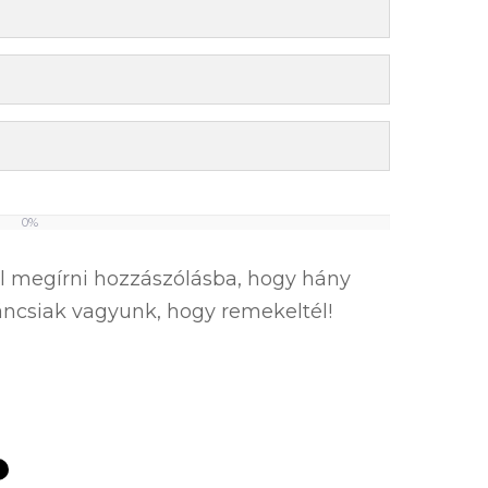
0%
el megírni hozzászólásba, hogy hány
íváncsiak vagyunk, hogy remekeltél!