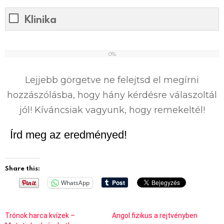
Klinika
0%
0
%
Lejjebb görgetve ne felejtsd el megírni
hozzászólásba, hogy hány kérdésre válaszoltál
jól! Kíváncsiak vagyunk, hogy remekeltél!
Írd meg az eredményed!
Share this:
WhatsApp
Trónok harca kvízek –
Angol fizikus a rejtvényben