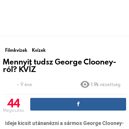
Filmkvízek
Kvízek
Mennyit tudsz George Clooney-
ról? KVÍZ
9 éve
1.9k
nézettség
44
Megosztás
Ideje kicsit utánanézni a sármos George Clooney-