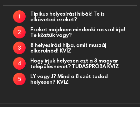
Tipikus helyesírási hibák! Te is
elköveted ezeket?
Ezeket majdnem mindenki rosszul írja!
Te köztük vagy?
8 helyesírási hiba, amit muszáj
elkerülnöd! KVÍZ
Hogy írjuk helyesen ezt a 8 magyar
településnevet? TUDÁSPRÓBA KVÍZ
LY vagy J? Mind a 8 szót tudod
helyesen? KVÍZ
Kvízjátékok, fejtörő kérdések, kvízek oldala
Kapcsolat
Adatkezelési tájékoztató
Küldj be kvízt!
Partnerek
Médiaajánlat
Powered by
WordPress