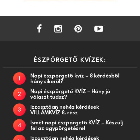
facebook
instagram
pinterest
youtube
ÉSZPÖRGETŐ KVÍZEK:
Napi észpörgető kvíz – 8 kérdésből
hány sikerül?
Napi észpörgető KVÍZ – Hány jó
választ tudsz?
Izzasztóan nehéz kérdések
VILLÁMKVÍZ 8. rész
Ismét napi észpörgető KVÍZ – Készülj
fel az agypörgetésre!
Izzasztóan nehéz kérdések