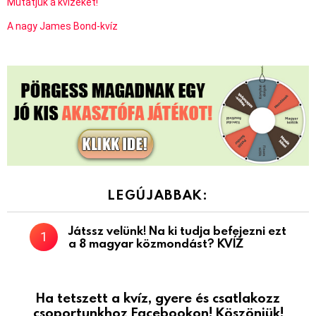
Mutatjuk a kvízeket!
A nagy James Bond-kvíz
LEGÚJABBAK:
Játssz velünk! Na ki tudja befejezni ezt
a 8 magyar közmondást? KVÍZ
Ha tetszett a kvíz, gyere és csatlakozz
csoportunkhoz Facebookon! Köszönjük!