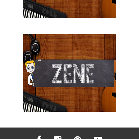
facebook
instagram
pinterest
youtube