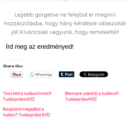
0
%
Lejjebb görgetve ne felejtsd el megírni
hozzászólásba, hogy hány kérdésre válaszoltál
jól! Kíváncsiak vagyunk, hogy remekeltél!
Írd meg az eredményed!
Share this:
WhatsApp
Teszteld a tudásod most!
Mennyire sokrétű a tudásod?
Tudáspróba KVÍZ
Tudáspróba KVÍZ
Kisajtolod magadból a
tudást? Tudáspróba KVÍZ