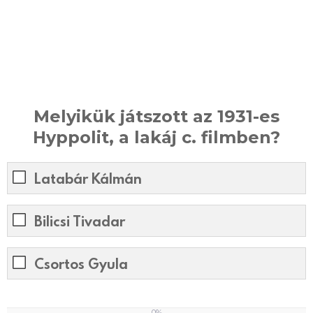
Melyikük játszott az 1931-es
Hyppolit, a lakáj c. filmben?
Latabár Kálmán
Bilicsi Tivadar
Csortos Gyula
0%