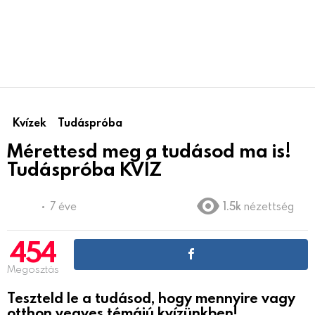
Kvízek
Tudáspróba
Mérettesd meg a tudásod ma is!
Tudáspróba KVÍZ
7 éve
1.5k
nézettség
454
Megosztás
Teszteld le a tudásod, hogy mennyire vagy
otthon vegyes témájú kvízünkben!