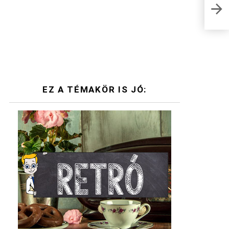
Játé
Kvíz
EZ A TÉMAKÖR IS JÓ: