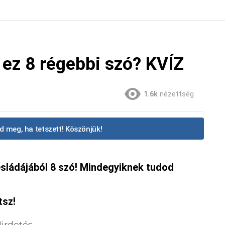
 ez 8 régebbi szó? KVÍZ
1.6k
nézettség
d meg, ha tetszett! Köszönjük!
esládájából 8 szó! Mindegyiknek tudod
tsz!
irdetés