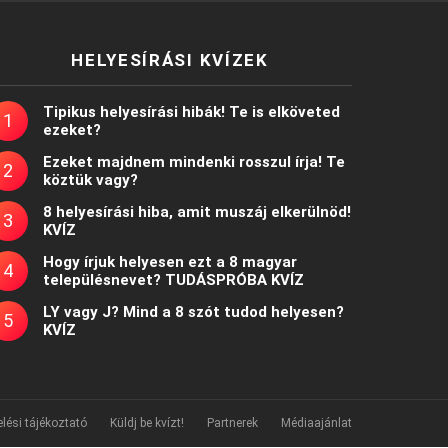
HELYESÍRÁSI KVÍZEK
Tipikus helyesírási hibák! Te is elköveted
ezeket?
Ezeket majdnem mindenki rosszul írja! Te
köztük vagy?
8 helyesírási hiba, amit muszáj elkerülnöd!
KVÍZ
Hogy írjuk helyesen ezt a 8 magyar
településnevet? TUDÁSPRÓBA KVÍZ
LY vagy J? Mind a 8 szót tudod helyesen?
KVÍZ
lési tájékoztató
Küldj be kvízt!
Partnerek
Médiaajánlat