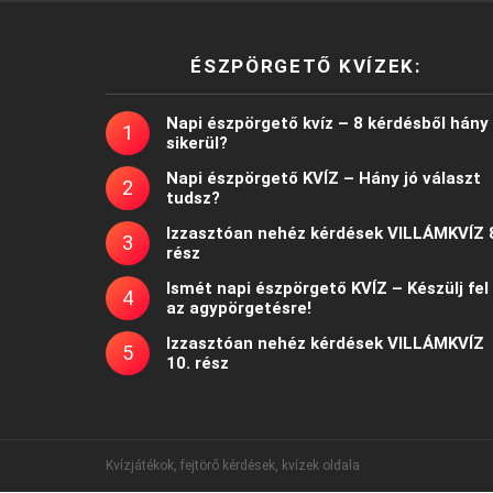
ÉSZPÖRGETŐ KVÍZEK:
Napi észpörgető kvíz – 8 kérdésből hány
sikerül?
Napi észpörgető KVÍZ – Hány jó választ
tudsz?
Izzasztóan nehéz kérdések VILLÁMKVÍZ 
rész
Ismét napi észpörgető KVÍZ – Készülj fel
az agypörgetésre!
Izzasztóan nehéz kérdések VILLÁMKVÍZ
10. rész
Kvízjátékok, fejtörő kérdések, kvízek oldala