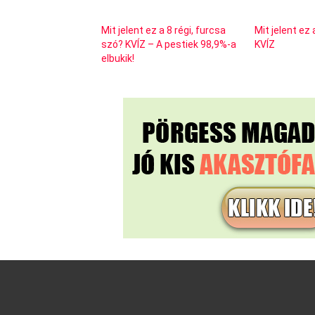
Mit jelent ez a 8 régi, furcsa
Mit jelent ez 
szó? KVÍZ – A pestiek 98,9%-a
KVÍZ
elbukik!