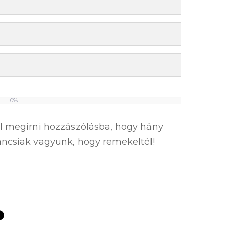
0%
el megírni hozzászólásba, hogy hány
íváncsiak vagyunk, hogy remekeltél!