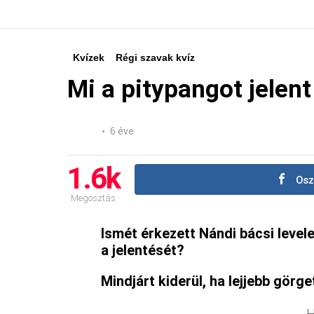
Kvízek
Régi szavak kvíz
Mi a pitypangot jelent
6 éve
1.6k
Osz
Megosztás
Ismét érkezett Nándi bácsi level
a jelentését?
Mindjárt kiderül, ha lejjebb görge
H