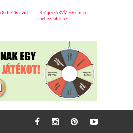
a 8 i betűs szó?
8 régi szó KVÍZ – Ez most
nehezebb lesz!
facebook
instagram
pinterest
youtube