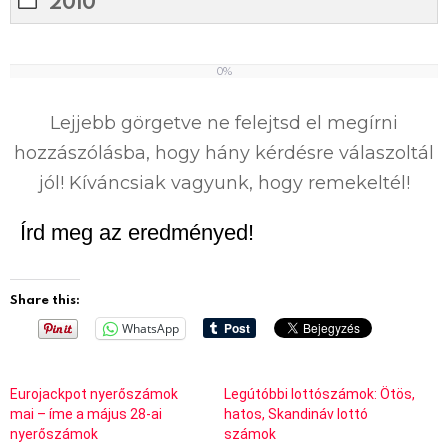
2010
0%
0
%
Lejjebb görgetve ne felejtsd el megírni
hozzászólásba, hogy hány kérdésre válaszoltál
jól! Kíváncsiak vagyunk, hogy remekeltél!
Írd meg az eredményed!
Share this:
WhatsApp
Eurojackpot nyerőszámok
Legútóbbi lottószámok: Ötös,
mai – íme a május 28-ai
hatos, Skandináv lottó
nyerőszámok
számok