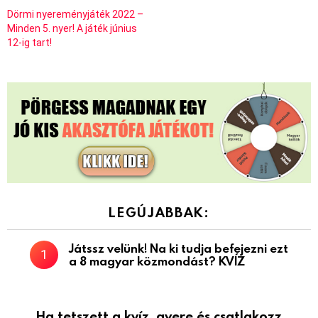
Dörmi nyereményjáték 2022 –
Minden 5. nyer! A játék június
12-ig tart!
LEGÚJABBAK:
Játssz velünk! Na ki tudja befejezni ezt
a 8 magyar közmondást? KVÍZ
Ha tetszett a kvíz, gyere és csatlakozz