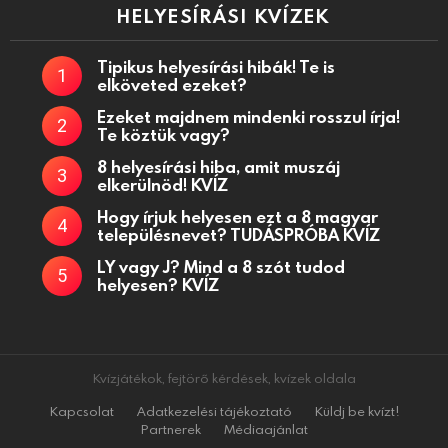
HELYESÍRÁSI KVÍZEK
Tipikus helyesírási hibák! Te is
elköveted ezeket?
Ezeket majdnem mindenki rosszul írja!
Te köztük vagy?
8 helyesírási hiba, amit muszáj
elkerülnöd! KVÍZ
Hogy írjuk helyesen ezt a 8 magyar
településnevet? TUDÁSPRÓBA KVÍZ
LY vagy J? Mind a 8 szót tudod
helyesen? KVÍZ
Kvízjátékok, fejtörő kérdések, kvízek oldala
Kapcsolat
Adatkezelési tájékoztató
Küldj be kvízt!
Partnerek
Médiaajánlat