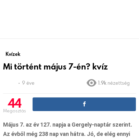
Kvízek
Mi történt május 7-én? kvíz
9 éve
1.9k
nézettség
44
Megosztás
Május 7. az év 127. napja a Gergely-naptár szerint.
Az évből még 238 nap van hátra. Jó, de elég ennyi