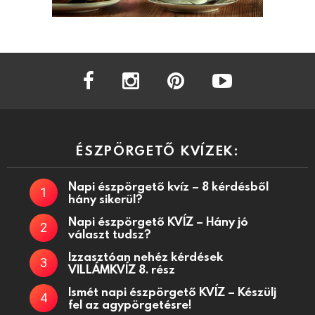
facebook
instagram
pinterest
youtube
ÉSZPÖRGETŐ KVÍZEK:
Napi észpörgető kvíz – 8 kérdésből
hány sikerül?
Napi észpörgető KVÍZ – Hány jó
választ tudsz?
Izzasztóan nehéz kérdések
VILLÁMKVÍZ 8. rész
Ismét napi észpörgető KVÍZ – Készülj
fel az agypörgetésre!