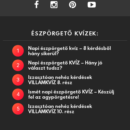
facebook
instagram
pinterest
youtube
ÉSZPÖRGETŐ KVÍZEK:
Napi észpörgető kvíz – 8 kérdésből
hány sikerül?
Napi észpörgető KVÍZ – Hány jó
választ tudsz?
Izzasztóan nehéz kérdések
VILLÁMKVÍZ 8. rész
Ismét napi észpörgető KVÍZ – Készülj
fel az agypörgetésre!
Izzasztóan nehéz kérdések
VILLÁMKVÍZ 10. rész