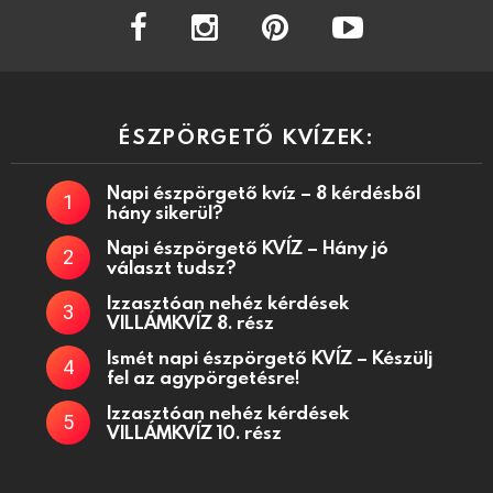
facebook
instagram
pinterest
youtube
ÉSZPÖRGETŐ KVÍZEK:
Napi észpörgető kvíz – 8 kérdésből
hány sikerül?
Napi észpörgető KVÍZ – Hány jó
választ tudsz?
Izzasztóan nehéz kérdések
VILLÁMKVÍZ 8. rész
Ismét napi észpörgető KVÍZ – Készülj
fel az agypörgetésre!
Izzasztóan nehéz kérdések
VILLÁMKVÍZ 10. rész