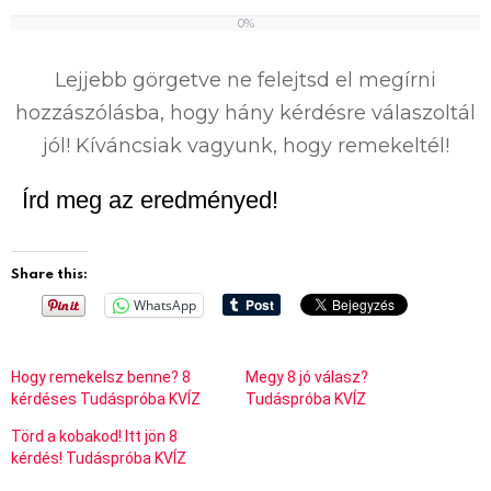
0%
0
%
Lejjebb görgetve ne felejtsd el megírni
hozzászólásba, hogy hány kérdésre válaszoltál
jól! Kíváncsiak vagyunk, hogy remekeltél!
Írd meg az eredményed!
Share this:
WhatsApp
Hogy remekelsz benne? 8
Megy 8 jó válasz?
kérdéses Tudáspróba KVÍZ
Tudáspróba KVÍZ
Törd a kobakod! Itt jön 8
kérdés! Tudáspróba KVÍZ