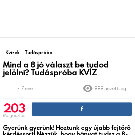
Kvízek
Tudáspróba
Mind a 8 jó választ be tudod
jelölni? Tudáspróba KVÍZ
7 éve
999
nézettség
203
Megosztás
Gyerünk gyerünk! Hoztunk egy újabb fejtörő
kérdéssort! Nézzük, hogy hányat tudsz a 8-