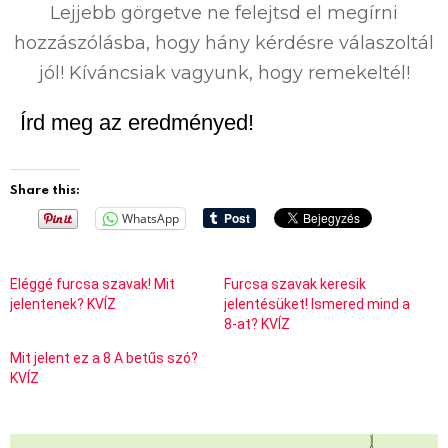
Lejjebb görgetve ne felejtsd el megírni
hozzászólásba, hogy hány kérdésre válaszoltál
jól! Kíváncsiak vagyunk, hogy remekeltél!
Írd meg az eredményed!
Share this:
WhatsApp
Eléggé furcsa szavak! Mit
Furcsa szavak keresik
jelentenek? KVÍZ
jelentésüket! Ismered mind a
8-at? KVÍZ
Mit jelent ez a 8 A betűs szó?
KVÍZ