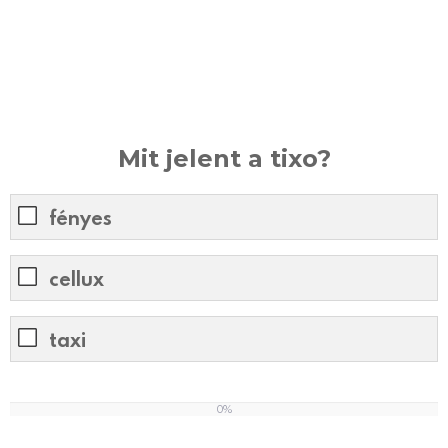
Mit jelent a tixo?
fényes
cellux
taxi
0%
0
%