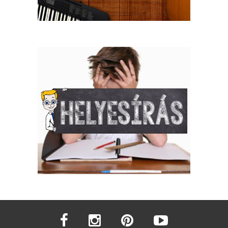
facebook
instagram
pinterest
youtube