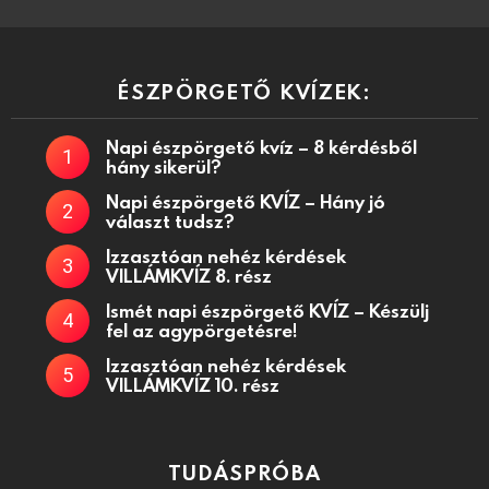
ÉSZPÖRGETŐ KVÍZEK:
Napi észpörgető kvíz – 8 kérdésből
hány sikerül?
Napi észpörgető KVÍZ – Hány jó
választ tudsz?
Izzasztóan nehéz kérdések
VILLÁMKVÍZ 8. rész
Ismét napi észpörgető KVÍZ – Készülj
fel az agypörgetésre!
Izzasztóan nehéz kérdések
VILLÁMKVÍZ 10. rész
TUDÁSPRÓBA