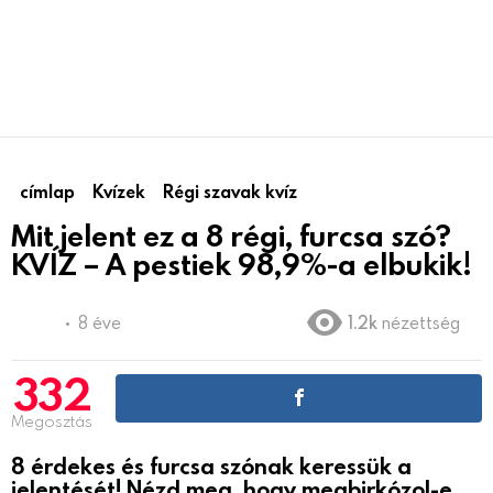
címlap
Kvízek
Régi szavak kvíz
Mit jelent ez a 8 régi, furcsa szó?
KVÍZ – A pestiek 98,9%-a elbukik!
8 éve
1.2k
nézettség
332
Megosztás
8 érdekes és furcsa szónak keressük a
jelentését! Nézd meg, hogy megbirkózol-e