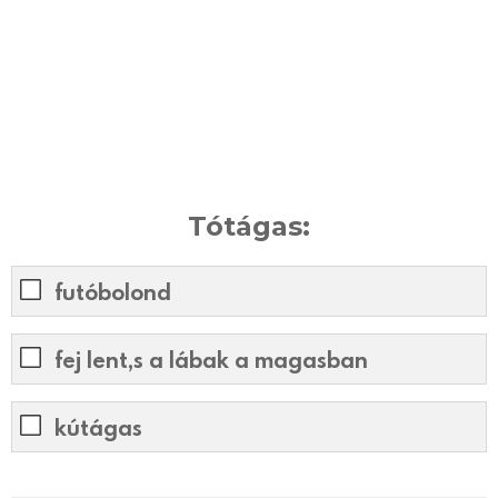
Tótágas:
futóbolond
fej lent,s a lábak a magasban
kútágas