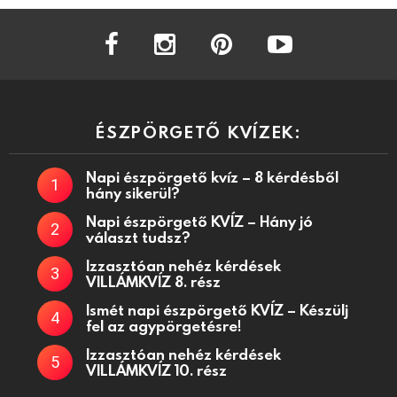
facebook
instagram
pinterest
youtube
ÉSZPÖRGETŐ KVÍZEK:
Napi észpörgető kvíz – 8 kérdésből
hány sikerül?
Napi észpörgető KVÍZ – Hány jó
választ tudsz?
Izzasztóan nehéz kérdések
VILLÁMKVÍZ 8. rész
Ismét napi észpörgető KVÍZ – Készülj
fel az agypörgetésre!
Izzasztóan nehéz kérdések
VILLÁMKVÍZ 10. rész