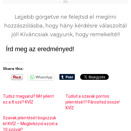
0%
0
%
Lejjebb görgetve ne felejtsd el megírni
hozzászólásba, hogy hány kérdésre válaszoltál
jól! Kíváncsiak vagyunk, hogy remekeltél!
Írd meg az eredményed!
Share this:
WhatsApp
Tudsz magyarul? Mit jelent
Tudod a szavak pontos
ez a 8 szó? KVÍZ
jelentését? Párosítsd össze!
KVÍZ
Szavak jelentését bogozzuk
ki! KVÍZ – Megbirkózol ezzel a
10 szóval?