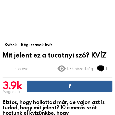
Kvízek
Régi szavak kvíz
Mit jelent ez a tucatnyi szó? KVÍZ
Co
5 éve
1.7k
nézettség
1
3.9k
Megosztás
Biztos, hogy hallottad már, de vajon azt is
tudod, hogy mit jelent? 10 ismerős szót
hoztunk el kvízünkbe, hogy