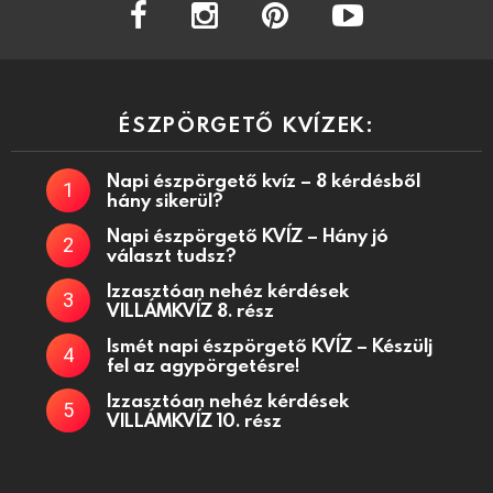
facebook
instagram
pinterest
youtube
ÉSZPÖRGETŐ KVÍZEK:
Napi észpörgető kvíz – 8 kérdésből
hány sikerül?
Napi észpörgető KVÍZ – Hány jó
választ tudsz?
Izzasztóan nehéz kérdések
VILLÁMKVÍZ 8. rész
Ismét napi észpörgető KVÍZ – Készülj
fel az agypörgetésre!
Izzasztóan nehéz kérdések
VILLÁMKVÍZ 10. rész