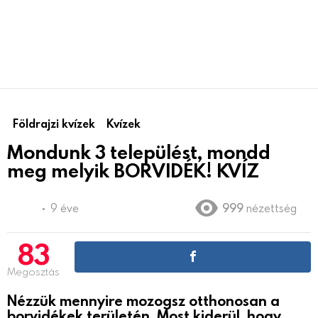
Földrajzi kvízek
Kvízek
Mondunk 3 települést, mondd
meg melyik BORVIDÉK! KVÍZ
9 éve
999
nézettség
83
Megosztás
Nézzük mennyire mozogsz otthonosan a
borvidékek területén. Most kiderül, hogy