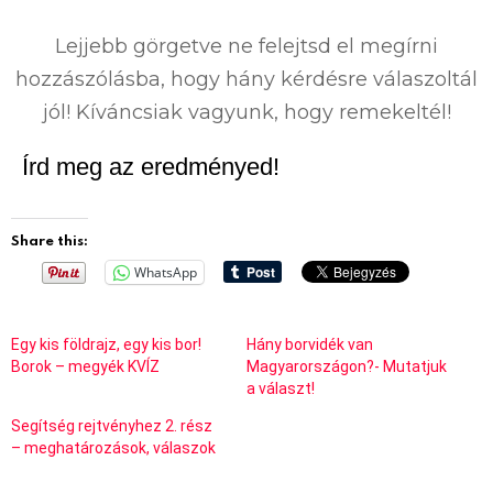
0
%
Lejjebb görgetve ne felejtsd el megírni
hozzászólásba, hogy hány kérdésre válaszoltál
jól! Kíváncsiak vagyunk, hogy remekeltél!
Írd meg az eredményed!
Share this:
WhatsApp
Egy kis földrajz, egy kis bor!
Hány borvidék van
Borok – megyék KVÍZ
Magyarországon?- Mutatjuk
a választ!
Segítség rejtvényhez 2. rész
– meghatározások, válaszok