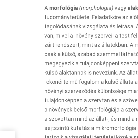
A
morfológia
(morphologia)
vagy
ala
tudományterülete. Feladatköre az élől
tagolódásának vizsgálata és leírása
van, mivel a növény szervei
i
a test fe
zárt rendszert, mint az állatokban. A 
csak a külső, szabad szemmel látható
megegyezik a tulajdonképpeni szervta
külső alaktannak is nevezünk. Az áll
rokonértelmű fogalom a külső állatalak
növényi szerveződés különbsége miatt
tulajdonképpen a szervtan és a szöve
a növények belső morfológiája a szer
a szövettan mind az állat-, és mind 
sejtszintű kutatás a mikromorfológia
tartozik a vizsgálati területei közé