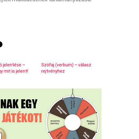
 jelentése –
Szófaj (verbum) – válasz
 mit is jelent!
rejtvényhez