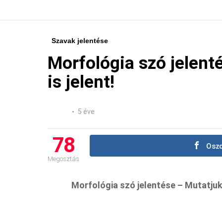
Szavak jelentése
Morfológia szó jelent
is jelent!
5 éve
78
Oszd
Megosztás
Morfológia szó jelentése – Mutatjuk, 