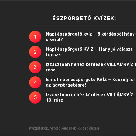
ÉSZPÖRGETŐ KVÍZEK:
Napi észpörgető kvíz – 8 kérdésből hány
sikerül?
Napi észpörgető KVÍZ – Hány jó választ
tudsz?
Izzasztóan nehéz kérdések VILLÁMKVÍZ 
rész
Ismét napi észpörgető KVÍZ – Készülj fel
az agypörgetésre!
Izzasztóan nehéz kérdések VILLÁMKVÍZ
10. rész
Kvízjátékok, fejtörő kérdések, kvízek oldala