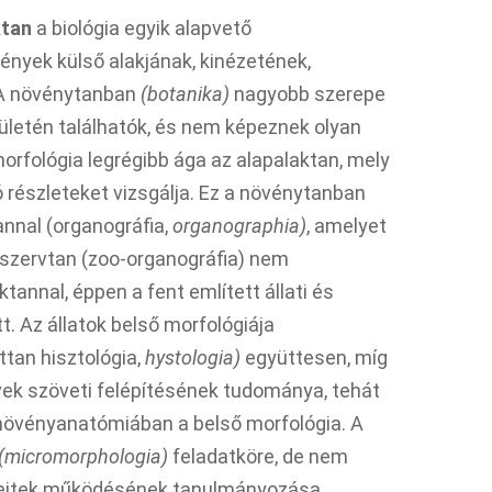
ktan
a biológia egyik alapvető
ények külső alakjának, kinézetének,
. A növénytanban
(botanika)
nagyobb szerepe
lületén találhatók, és nem képeznek olyan
morfológia legrégibb ága az alapalaktan, mely
 részleteket vizsgálja. Ez a növénytanban
nnal (organográfia,
organographia)
, amelyet
atszervtan (zoo-organográfia) nem
tannal, éppen a fent említett állati és
. Az állatok belső morfológiája
ttan hisztológia,
hystologia)
együttesen, míg
vek szöveti felépítésének tudománya, tehát
a növényanatómiában a belső morfológia. A
(micromorphologia)
feladatköre, de nem
 a sejtek működésének tanulmányozása.