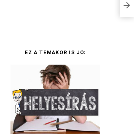
Alia
mit i
EZ A TÉMAKÖR IS JÓ: