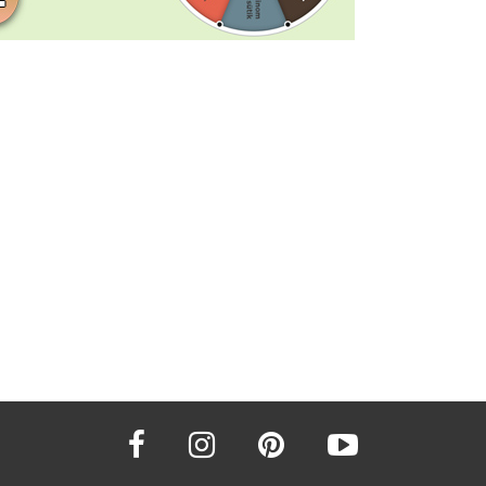
facebook
instagram
pinterest
youtube