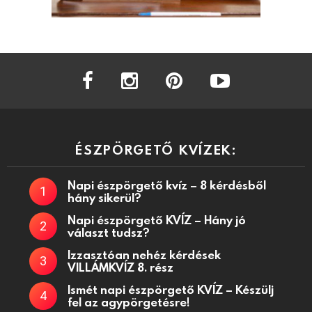
facebook
instagram
pinterest
youtube
ÉSZPÖRGETŐ KVÍZEK:
Napi észpörgető kvíz – 8 kérdésből
hány sikerül?
Napi észpörgető KVÍZ – Hány jó
választ tudsz?
Izzasztóan nehéz kérdések
VILLÁMKVÍZ 8. rész
Ismét napi észpörgető KVÍZ – Készülj
fel az agypörgetésre!