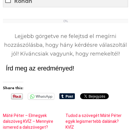
Rohan
0%
0
%
Lejjebb görgetve ne felejtsd el megírni
hozzászólásba, hogy hány kérdésre válaszoltál
jól! Kíváncsiak vagyunk, hogy remekeltél!
Írd meg az eredményed!
Share this:
WhatsApp
Máté Péter – Elmegyek
Tudod a szövegét Máté Péter
dalszöveg KVÍZ – Mennyire
egyik legismertebb dalának?
ismered a dalszöveget?
KVÍZ