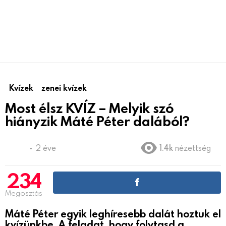
Kvízek
zenei kvízek
Most élsz KVÍZ – Melyik szó
hiányzik Máté Péter dalából?
2 éve
1.4k
nézettség
234
Megosztás
Máté Péter egyik leghíresebb dalát hoztuk el
kvízünkbe. A feladat, hogy folytasd a