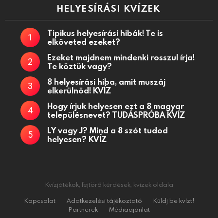
HELYESÍRÁSI KVÍZEK
Tipikus helyesírási hibák! Te is
elköveted ezeket?
Ezeket majdnem mindenki rosszul írja!
Te köztük vagy?
8 helyesírási hiba, amit muszáj
elkerülnöd! KVÍZ
Hogy írjuk helyesen ezt a 8 magyar
településnevet? TUDÁSPRÓBA KVÍZ
LY vagy J? Mind a 8 szót tudod
helyesen? KVÍZ
Kvízjátékok, fejtörő kérdések, kvízek oldala
Kapcsolat
Adatkezelési tájékoztató
Küldj be kvízt!
Partnerek
Médiaajánlat