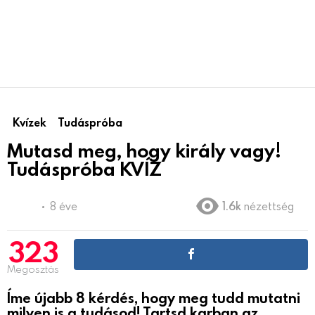
Kvízek
Tudáspróba
Mutasd meg, hogy király vagy!
Tudáspróba KVÍZ
8 éve
1.6k
nézettség
323
Megosztás
Íme újabb 8 kérdés, hogy meg tudd mutatni
milyen is a tudásod! Tartsd karban az