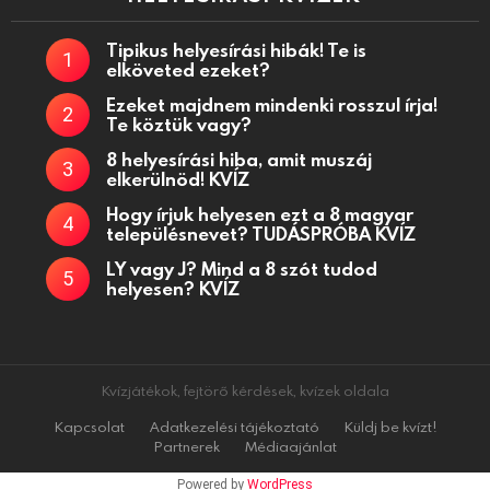
Tipikus helyesírási hibák! Te is
elköveted ezeket?
Ezeket majdnem mindenki rosszul írja!
Te köztük vagy?
8 helyesírási hiba, amit muszáj
elkerülnöd! KVÍZ
Hogy írjuk helyesen ezt a 8 magyar
településnevet? TUDÁSPRÓBA KVÍZ
LY vagy J? Mind a 8 szót tudod
helyesen? KVÍZ
Kvízjátékok, fejtörő kérdések, kvízek oldala
Kapcsolat
Adatkezelési tájékoztató
Küldj be kvízt!
Partnerek
Médiaajánlat
Powered by
WordPress