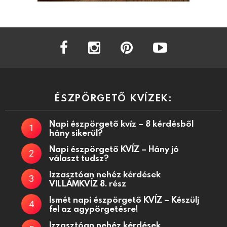
facebook
instagram
pinterest
youtube
ÉSZPÖRGETŐ KVÍZEK:
Napi észpörgető kvíz – 8 kérdésből
hány sikerül?
Napi észpörgető KVÍZ – Hány jó
választ tudsz?
Izzasztóan nehéz kérdések
VILLÁMKVÍZ 8. rész
Ismét napi észpörgető KVÍZ – Készülj
fel az agypörgetésre!
Izzasztóan nehéz kérdések