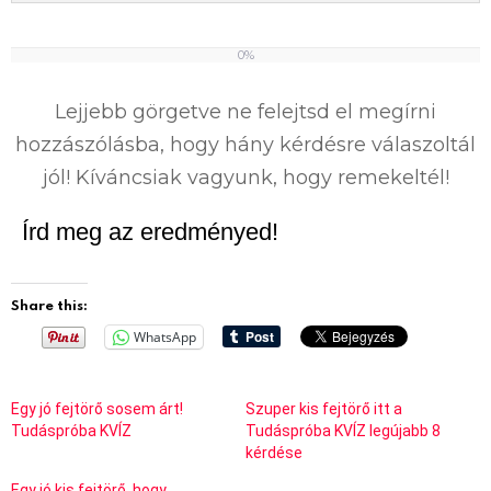
0%
0
%
Lejjebb görgetve ne felejtsd el megírni
hozzászólásba, hogy hány kérdésre válaszoltál
jól! Kíváncsiak vagyunk, hogy remekeltél!
Írd meg az eredményed!
Share this:
WhatsApp
Egy jó fejtörő sosem árt!
Szuper kis fejtörő itt a
Tudáspróba KVÍZ
Tudáspróba KVÍZ legújabb 8
kérdése
Egy jó kis fejtörő, hogy