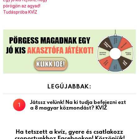
pörögjön az agyad!
Tudáspróba KVÍZ
LEGÚJABBAK:
Játssz velünk! Na ki tudja befejezni ezt
a 8 magyar közmondást? KVÍZ
Ha tetszett a kvíz, gyere és csatlakozz
csoportunkhoz Facebookon! Köszönjük!