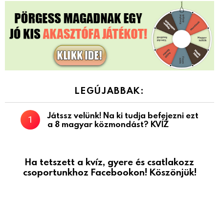
LEGÚJABBAK:
Játssz velünk! Na ki tudja befejezni ezt
a 8 magyar közmondást? KVÍZ
Ha tetszett a kvíz, gyere és csatlakozz
csoportunkhoz Facebookon! Köszönjük!