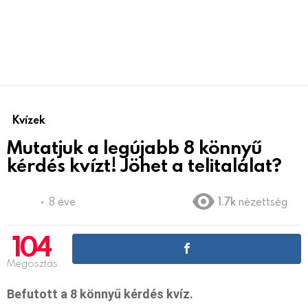
Kvízek
Mutatjuk a legújabb 8 könnyű
kérdés kvízt! Jöhet a telitalálat?
8 éve
1.7k
nézettség
104
Megosztás
Befutott a 8 könnyű kérdés kvíz.