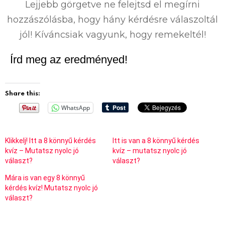
Lejjebb görgetve ne felejtsd el megírni
hozzászólásba, hogy hány kérdésre válaszoltál
jól! Kíváncsiak vagyunk, hogy remekeltél!
Írd meg az eredményed!
Share this:
WhatsApp
Klikkelj! Itt a 8 könnyű kérdés
Itt is van a 8 könnyű kérdés
kvíz – Mutatsz nyolc jó
kvíz – mutatsz nyolc jó
választ?
választ?
Mára is van egy 8 könnyű
kérdés kvíz! Mutatsz nyolc jó
választ?