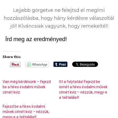
0
%
Lejjebb görgetve ne felejtsd el megírni
hozzászólásba, hogy hány kérdésre válaszoltál
jól! Kíváncsiak vagyunk, hogy remekeltél!
Írd meg az eredményed!
Share this:
WhatsApp
Van még kérdésünk – fejezd
Itt a folytatás! Fejezd be
be a híres irodalmi művek
ismét a híres irodalmi művek
címét kvíz
címét kvíz – nézzük, megy-e
a telitalálat!
Fejezd be a híres irodalmi
művek címét kvíz – nézzük,
megy-e a telitalálat!