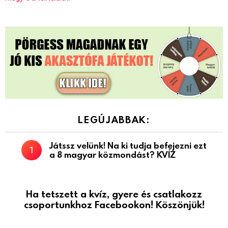
LEGÚJABBAK:
Játssz velünk! Na ki tudja befejezni ezt
a 8 magyar közmondást? KVÍZ
Ha tetszett a kvíz, gyere és csatlakozz
csoportunkhoz Facebookon! Köszönjük!