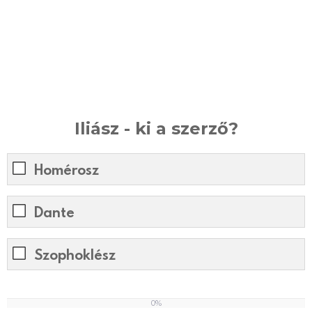
Iliász - ki a szerző?
Homérosz
Dante
Szophoklész
0%