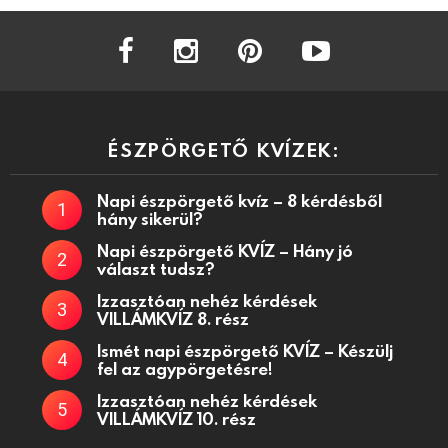
facebook
instagram
pinterest
youtube
ÉSZPÖRGETŐ KVÍZEK:
Napi észpörgető kvíz – 8 kérdésből
hány sikerül?
Napi észpörgető KVÍZ – Hány jó
választ tudsz?
Izzasztóan nehéz kérdések
VILLÁMKVÍZ 8. rész
Ismét napi észpörgető KVÍZ – Készülj
fel az agypörgetésre!
Izzasztóan nehéz kérdések
VILLÁMKVÍZ 10. rész