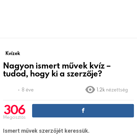
Kvízek
Nagyon ismert művek kvíz –
tudod, hogy ki a szerzője?
8 éve
1.2k
nézettség
306
Megosztás
Ismert művek szerzőjét keressük.