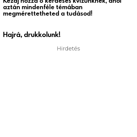
Kezdj hozzá 8 kérdéses kvízünknek, ahol
aztán mindenféle témában
megmérettetheted a tudásod!
Hajrá, drukkolunk!
Hirdetés