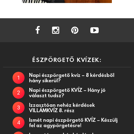
facebook
instagram
pinterest
youtube
ÉSZPÖRGETŐ KVÍZEK:
Napi észpörgető kvíz – 8 kérdésből
hány sikerül?
Napi észpörgető KVÍZ – Hány jó
választ tudsz?
Izzasztóan nehéz kérdések
VILLÁMKVÍZ 8. rész
Ismét napi észpörgető KVÍZ – Készülj
fel az agypörgetésre!