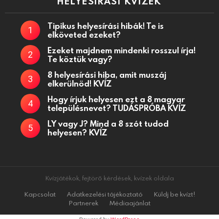
HELYESÍRÁSI KVÍZEK
Tipikus helyesírási hibák! Te is
elköveted ezeket?
Ezeket majdnem mindenki rosszul írja!
Te köztük vagy?
8 helyesírási hiba, amit muszáj
elkerülnöd! KVÍZ
Hogy írjuk helyesen ezt a 8 magyar
településnevet? TUDÁSPRÓBA KVÍZ
LY vagy J? Mind a 8 szót tudod
helyesen? KVÍZ
Kvízjátékok, fejtörő kérdések, kvízek oldala
Kapcsolat
Adatkezelési tájékoztató
Küldj be kvízt!
Partnerek
Médiaajánlat