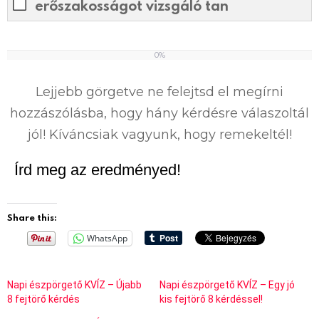
erőszakosságot vizsgáló tan
0%
0
%
Lejjebb görgetve ne felejtsd el megírni
hozzászólásba, hogy hány kérdésre válaszoltál
jól! Kíváncsiak vagyunk, hogy remekeltél!
Írd meg az eredményed!
Share this:
WhatsApp
Napi észpörgető KVÍZ – Újabb
Napi észpörgető KVÍZ – Egy jó
8 fejtörő kérdés
kis fejtörő 8 kérdéssel!