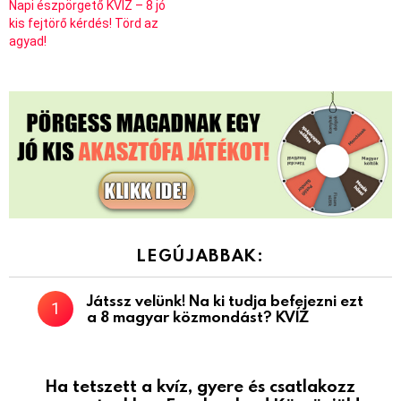
Napi észpörgető KVÍZ – 8 jó
kis fejtörő kérdés! Törd az
agyad!
LEGÚJABBAK:
Játssz velünk! Na ki tudja befejezni ezt
a 8 magyar közmondást? KVÍZ
Ha tetszett a kvíz, gyere és csatlakozz