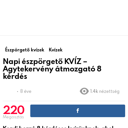
Észpörgető kvízek
Kvízek
Napi észpörgető KVÍZ –
Agytekervény átmozgató 8
kérdés
8 éve
1.4k
nézettség
220
Megosztás