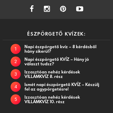
facebook
instagram
pinterest
youtube
ÉSZPÖRGETŐ KVÍZEK:
Napi észpörgető kvíz – 8 kérdésből
hány sikerül?
Napi észpörgető KVÍZ – Hány jó
választ tudsz?
Izzasztóan nehéz kérdések
VILLÁMKVÍZ 8. rész
Ismét napi észpörgető KVÍZ – Készülj
fel az agypörgetésre!
Izzasztóan nehéz kérdések
VILLÁMKVÍZ 10. rész