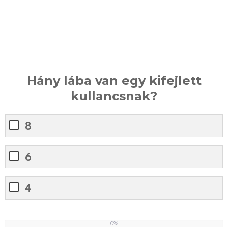
Hány lába van egy kifejlett
kullancsnak?
8
6
4
0%