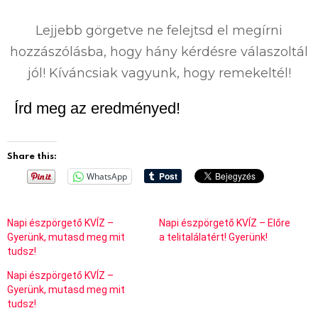
0
%
Lejjebb görgetve ne felejtsd el megírni
hozzászólásba, hogy hány kérdésre válaszoltál
jól! Kíváncsiak vagyunk, hogy remekeltél!
Írd meg az eredményed!
Share this:
WhatsApp
Napi észpörgető KVÍZ –
Napi észpörgető KVÍZ – Előre
Gyerünk, mutasd meg mit
a telitalálatért! Gyerünk!
tudsz!
Napi észpörgető KVÍZ –
Gyerünk, mutasd meg mit
tudsz!