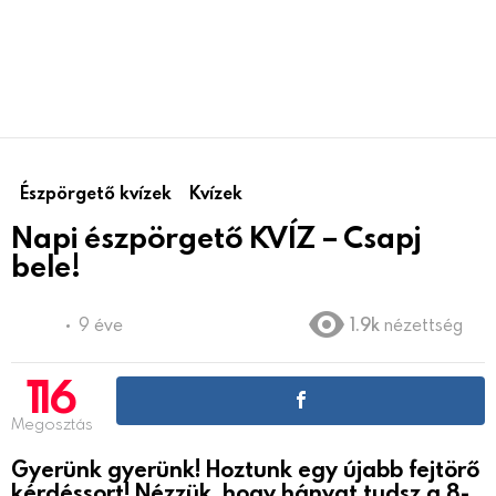
Észpörgető kvízek
Kvízek
Napi észpörgető KVÍZ – Csapj
bele!
9 éve
1.9k
nézettség
116
Megosztás
Gyerünk gyerünk! Hoztunk egy újabb fejtörő
kérdéssort! Nézzük, hogy hányat tudsz a 8-