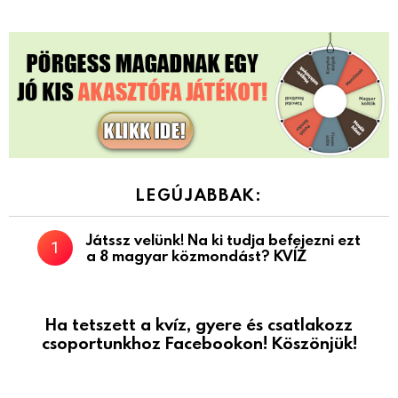
LEGÚJABBAK:
Játssz velünk! Na ki tudja befejezni ezt
a 8 magyar közmondást? KVÍZ
Ha tetszett a kvíz, gyere és csatlakozz
csoportunkhoz Facebookon! Köszönjük!