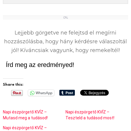
0%
0
%
Lejjebb görgetve ne felejtsd el megírni
hozzászólásba, hogy hány kérdésre válaszoltál
jól! Kíváncsiak vagyunk, hogy remekeltél!
Írd meg az eredményed!
Share this:
WhatsApp
Napi észpörgető KVÍZ –
Napi észpörgető KVÍZ –
Mutasd meg a tudásod!
Teszteld a tudásod most!
Napi észpörgető KVÍZ –