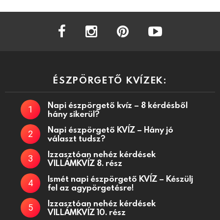
facebook
instagram
pinterest
youtube
ÉSZPÖRGETŐ KVÍZEK:
Napi észpörgető kvíz – 8 kérdésből
hány sikerül?
Napi észpörgető KVÍZ – Hány jó
választ tudsz?
Izzasztóan nehéz kérdések
VILLÁMKVÍZ 8. rész
Ismét napi észpörgető KVÍZ – Készülj
fel az agypörgetésre!
Izzasztóan nehéz kérdések
VILLÁMKVÍZ 10. rész