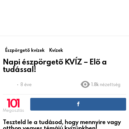
Észpörgető kvízek
Kvízek
Napi észpörgető KVÍZ – Elő a
tudással!
8 éve
1.8k
nézettség
101
Megosztás
Teszteld le a tudásod, hogy mennyire vagy
otthon vegyes témájú kvízünkben!