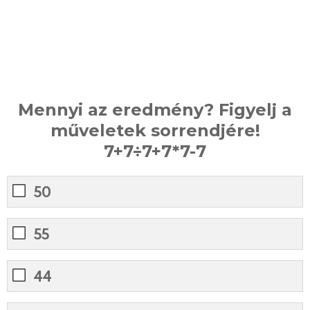
Mennyi az eredmény? Figyelj a
műveletek sorrendjére!
7+7÷7+7*7-7
50
55
44