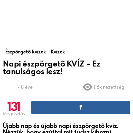
Észpörgető kvízek
Kvízek
Napi észpörgető KVÍZ – Ez
tanulságos lesz!
8 éve
1.6k
nézettség
131
Megosztás
Újabb nap és újabb napi észpörgető kvíz.
Nézzük, hogy ezúttal mit tudsz kihozni