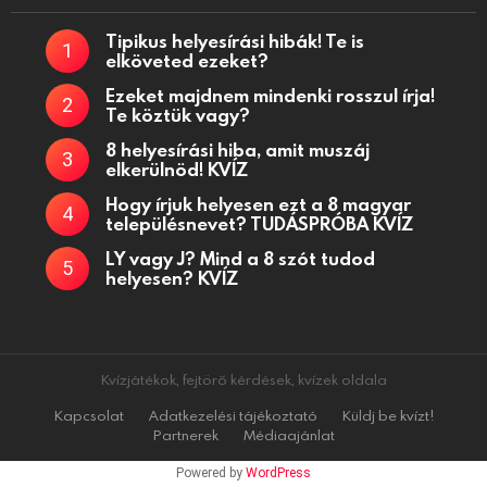
Tipikus helyesírási hibák! Te is
elköveted ezeket?
Ezeket majdnem mindenki rosszul írja!
Te köztük vagy?
8 helyesírási hiba, amit muszáj
elkerülnöd! KVÍZ
Hogy írjuk helyesen ezt a 8 magyar
településnevet? TUDÁSPRÓBA KVÍZ
LY vagy J? Mind a 8 szót tudod
helyesen? KVÍZ
Kvízjátékok, fejtörő kérdések, kvízek oldala
Kapcsolat
Adatkezelési tájékoztató
Küldj be kvízt!
Partnerek
Médiaajánlat
Powered by
WordPress