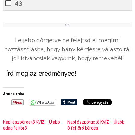
43
0%
0
%
Lejjebb görgetve ne felejtsd el megírni
hozzászólásba, hogy hány kérdésre válaszoltál
jól! Kíváncsiak vagyunk, hogy remekeltél!
Írd meg az eredményed!
Share this:
WhatsApp
Napi észpörgető KVÍZ – Újabb
Napi észpörgető KVÍZ – Újabb
adag fejtörő
8 fejtörő kérdés