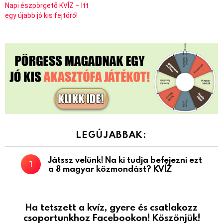
Napi észpörgető KVÍZ – Itt
egy újabb jó kis fejtörő!
LEGÚJABBAK:
Játssz velünk! Na ki tudja befejezni ezt
a 8 magyar közmondást? KVÍZ
Ha tetszett a kvíz, gyere és csatlakozz
csoportunkhoz Facebookon! Köszönjük!