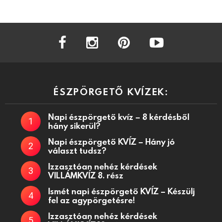
facebook
instagram
pinterest
youtube
ÉSZPÖRGETŐ KVÍZEK:
Napi észpörgető kvíz – 8 kérdésből
hány sikerül?
Napi észpörgető KVÍZ – Hány jó
választ tudsz?
Izzasztóan nehéz kérdések
VILLÁMKVÍZ 8. rész
Ismét napi észpörgető KVÍZ – Készülj
fel az agypörgetésre!
Izzasztóan nehéz kérdések