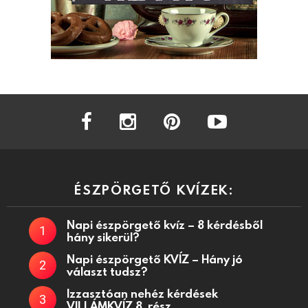
facebook
instagram
pinterest
youtube
ÉSZPÖRGETŐ KVÍZEK:
Napi észpörgető kvíz – 8 kérdésből
hány sikerül?
Napi észpörgető KVÍZ – Hány jó
választ tudsz?
Izzasztóan nehéz kérdések
VILLÁMKVÍZ 8. rész