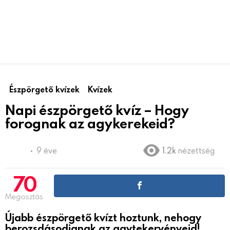
Észpörgető kvízek
Kvízek
Napi észpörgető kvíz – Hogy
forognak az agykerekeid?
9 éve
1.2k
nézettség
70
Megosztás
Újabb észpörgető kvízt hoztunk, nehogy
berozsdásodjanak az agytekervényeid!