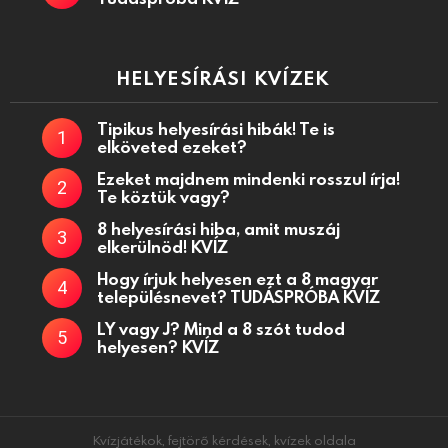
HELYESÍRÁSI KVÍZEK
Tipikus helyesírási hibák! Te is
elköveted ezeket?
Ezeket majdnem mindenki rosszul írja!
Te köztük vagy?
8 helyesírási hiba, amit muszáj
elkerülnöd! KVÍZ
Hogy írjuk helyesen ezt a 8 magyar
településnevet? TUDÁSPRÓBA KVÍZ
LY vagy J? Mind a 8 szót tudod
helyesen? KVÍZ
Kvízjátékok, fejtörő kérdések, kvízek oldala