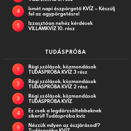
Ismét napi észpörgető KVÍZ – Készülj
fel az agypörgetésre!
Izzasztóan nehéz kérdések
VILLÁMKVÍZ 10. rész
TUDÁSPRÓBA
Régi szólások, közmondások
TUDÁSPRÓBA KVÍZ 3 rész
Régi szólások, közmondások
TUDÁSPRÓBA KVÍZ 2 rész
Régi szólások, közmondások
TUDÁSPRÓBA KVÍZ
Ez csak a legdörzsöltebbeknek
sikerül! Tudáspróba kvíz
Nézzük milyen az észjárásod!?
Tudáspróba KVÍZ