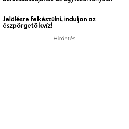
Jelölésre felkészülni, induljon az
észpörgető kvíz!
Hirdetés