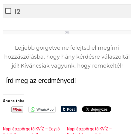
12
0%
0
%
Lejjebb görgetve ne felejtsd el megírni
hozzászólásba, hogy hány kérdésre válaszoltál
jól! Kíváncsiak vagyunk, hogy remekeltél!
Írd meg az eredményed!
Share this:
WhatsApp
Napi észpörgető KVÍZ – Egy jó
Napi észpörgető KVÍZ –