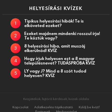
HELYESÍRÁSI KVÍZEK
Tipikus helyesírási hibák! Te is
elköveted ezeket?
Ezeket majdnem mindenki rosszul írja!
Te köztük vagy?
8 helyesírási hiba, amit muszáj
elkerülnöd! KVÍZ
Hogy írjuk helyesen ezt a 8 magyar
településnevet? TUDÁSPRÓBA KVÍZ
LY vagy J? Mind a 8 szót tudod
helyesen? KVÍZ
Kvízjátékok, fejtörő kérdések, kvízek oldala
Kapcsolat
Adatkezelési tájékoztató
Küldj be kvízt!
Partnerek
Médiaajánlat