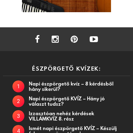
facebook
instagram
pinterest
youtube
ÉSZPÖRGETŐ KVÍZEK:
Napi észpörgető kvíz – 8 kérdésből
hány sikerül?
Napi észpörgető KVÍZ – Hány jó
választ tudsz?
Izzasztóan nehéz kérdések
VILLÁMKVÍZ 8. rész
Ismét napi észpörgető KVÍZ – Készülj