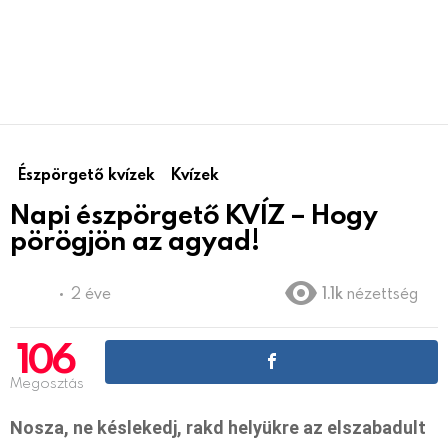
Észpörgető kvízek
Kvízek
Napi észpörgető KVÍZ – Hogy
pörögjön az agyad!
2 éve
1.1k
nézettség
106
Megosztás
Nosza, ne késlekedj, rakd helyükre az elszabadult