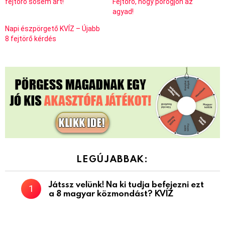
fejtörő sosem árt!
Fejtörő, hogy pörögjön az
agyad!
Napi észpörgető KVÍZ – Újabb
8 fejtörő kérdés
LEGÚJABBAK:
Játssz velünk! Na ki tudja befejezni ezt
a 8 magyar közmondást? KVÍZ