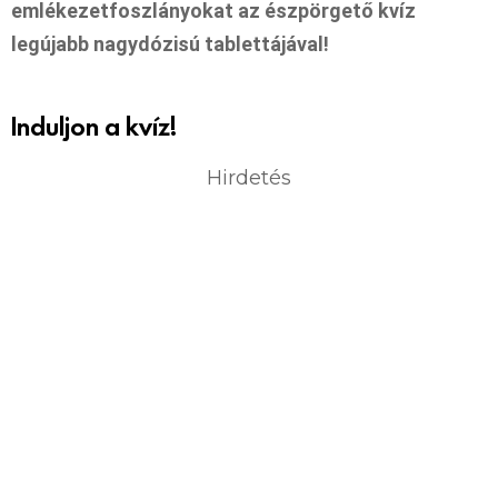
emlékezetfoszlányokat az észpörgető kvíz
legújabb nagydózisú tablettájával!
Induljon a kvíz!
Hirdetés