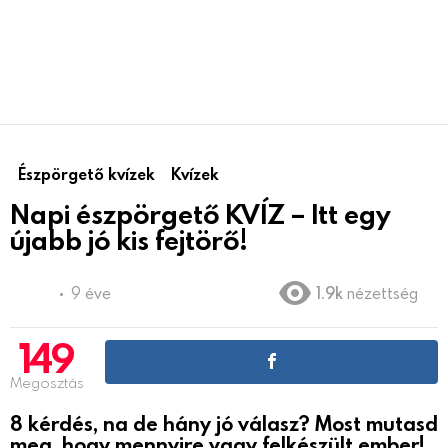
Észpörgető kvízek
Kvízek
Napi észpörgető KVÍZ – Itt egy
újabb jó kis fejtörő!
9 éve
1.9k
nézettség
149
Megosztás
8 kérdés, na de hány jó válasz? Most mutasd
meg, hogy mennyire vagy felkészült ember!