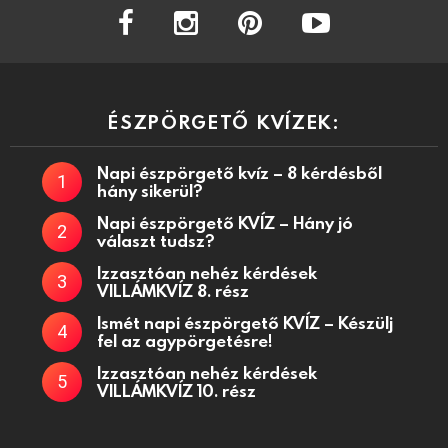
facebook
instagram
pinterest
youtube
ÉSZPÖRGETŐ KVÍZEK:
Napi észpörgető kvíz – 8 kérdésből
hány sikerül?
Napi észpörgető KVÍZ – Hány jó
választ tudsz?
Izzasztóan nehéz kérdések
VILLÁMKVÍZ 8. rész
Ismét napi észpörgető KVÍZ – Készülj
fel az agypörgetésre!
Izzasztóan nehéz kérdések
VILLÁMKVÍZ 10. rész