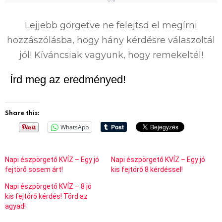
0
%
Lejjebb görgetve ne felejtsd el megírni
hozzászólásba, hogy hány kérdésre válaszoltál
jól! Kíváncsiak vagyunk, hogy remekeltél!
Írd meg az eredményed!
Share this:
WhatsApp
Napi észpörgető KVÍZ – Egy jó
Napi észpörgető KVÍZ – Egy jó
fejtörő sosem árt!
kis fejtörő 8 kérdéssel!
Napi észpörgető KVÍZ – 8 jó
kis fejtörő kérdés! Törd az
agyad!