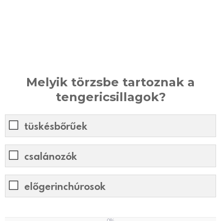
Melyik törzsbe tartoznak a
tengericsillagok?
tüskésbőrűek
csalánozók
előgerinchúrosok
0%