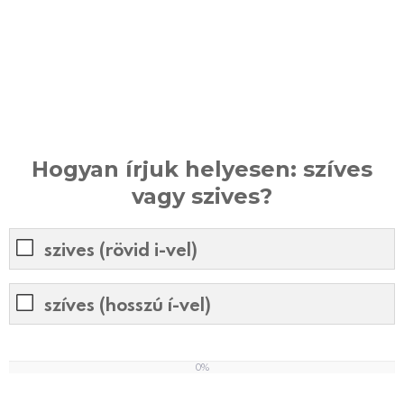
Hogyan írjuk helyesen: szíves
vagy szives?
szives (rövid i-vel)
szíves (hosszú í-vel)
0%
0
%