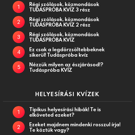
Régi szólások, közmondások
TUDÁSPRÓBA KVÍZ 3 rész
Régi szólások, közmondások
TUDÁSPRÓBA KVÍZ 2 rész
Régi szólások, közmondások
TUDÁSPRÓBA KVÍZ
Ez csak a legdörzsöltebbeknek
sikerül! Tudáspróba kvíz
Nézzük milyen az észjárásod!?
Tudáspróba KVÍZ
HELYESÍRÁSI KVÍZEK
Tipikus helyesírási hibák! Te is
elköveted ezeket?
Ezeket majdnem mindenki rosszul írja!
Te köztük vagy?