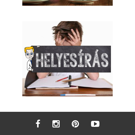
facebook
instagram
pinterest
youtube