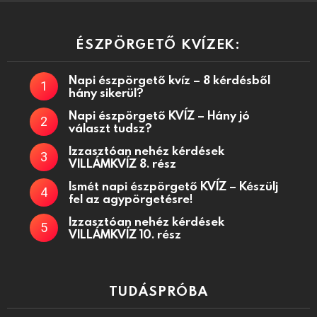
ÉSZPÖRGETŐ KVÍZEK:
Napi észpörgető kvíz – 8 kérdésből
hány sikerül?
Napi észpörgető KVÍZ – Hány jó
választ tudsz?
Izzasztóan nehéz kérdések
VILLÁMKVÍZ 8. rész
Ismét napi észpörgető KVÍZ – Készülj
fel az agypörgetésre!
Izzasztóan nehéz kérdések
VILLÁMKVÍZ 10. rész
TUDÁSPRÓBA