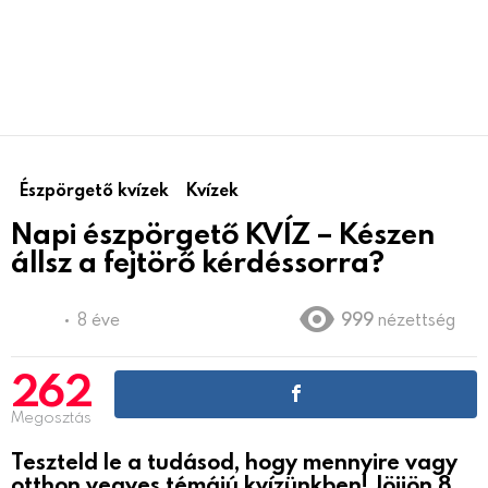
Észpörgető kvízek
Kvízek
Napi észpörgető KVÍZ – Készen
állsz a fejtörő kérdéssorra?
8 éve
999
nézettség
262
Megosztás
Teszteld le a tudásod, hogy mennyire vagy
otthon vegyes témájú kvízünkben! Jöjjön 8