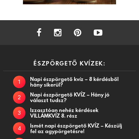
facebook
instagram
pinterest
youtube
ÉSZPÖRGETŐ KVÍZEK:
Napi észpörgető kvíz – 8 kérdésből
hány sikerül?
Napi észpörgető KVÍZ – Hány jó
választ tudsz?
Izzasztóan nehéz kérdések
VILLÁMKVÍZ 8. rész
Ismét napi észpörgető KVÍZ – Készülj
fel az agypörgetésre!