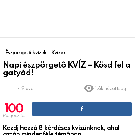
Észpörgető kvízek
Kvízek
Napi észpörgető KVÍZ – Kösd fel a
gatyád!
9 éve
1.6k
nézettség
100
Megosztás
Kezdj hozzá 8 kérdéses kvízünknek, ahol
aztán mindenféle témában