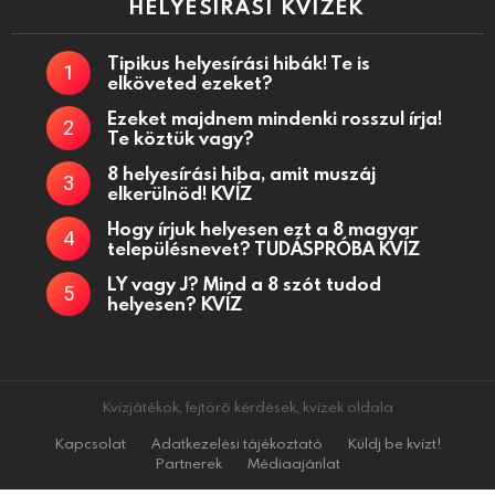
HELYESÍRÁSI KVÍZEK
Tipikus helyesírási hibák! Te is
elköveted ezeket?
Ezeket majdnem mindenki rosszul írja!
Te köztük vagy?
8 helyesírási hiba, amit muszáj
elkerülnöd! KVÍZ
Hogy írjuk helyesen ezt a 8 magyar
településnevet? TUDÁSPRÓBA KVÍZ
LY vagy J? Mind a 8 szót tudod
helyesen? KVÍZ
Kvízjátékok, fejtörő kérdések, kvízek oldala
Kapcsolat
Adatkezelési tájékoztató
Küldj be kvízt!
Partnerek
Médiaajánlat