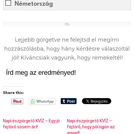
Németország
0%
0
%
Lejjebb görgetve ne felejtsd el megírni
hozzászólásba, hogy hány kérdésre válaszoltál
jól! Kíváncsiak vagyunk, hogy remekeltél!
Írd meg az eredményed!
Share this:
WhatsApp
Napi észpörgető KVÍZ – Egy jó
Napi észpörgető KVÍZ –
fejtörő sosem árt!
Fejtörő, hogy pörögjön az
agyad!