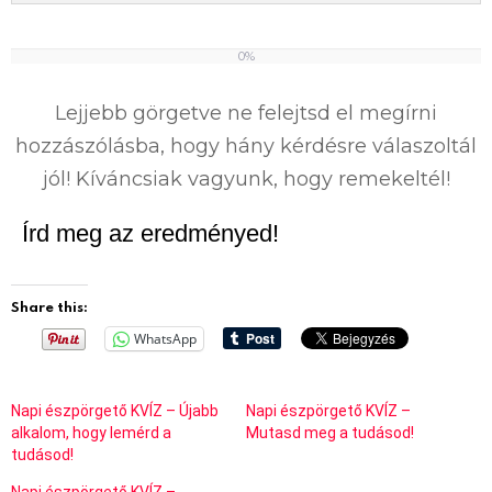
0%
0
%
Lejjebb görgetve ne felejtsd el megírni
hozzászólásba, hogy hány kérdésre válaszoltál
jól! Kíváncsiak vagyunk, hogy remekeltél!
Írd meg az eredményed!
Share this:
WhatsApp
Napi észpörgető KVÍZ – Újabb
Napi észpörgető KVÍZ –
alkalom, hogy lemérd a
Mutasd meg a tudásod!
tudásod!
Napi észpörgető KVÍZ –