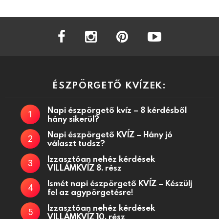
facebook
instagram
pinterest
youtube
ÉSZPÖRGETŐ KVÍZEK:
Napi észpörgető kvíz – 8 kérdésből
hány sikerül?
Napi észpörgető KVÍZ – Hány jó
választ tudsz?
Izzasztóan nehéz kérdések
VILLÁMKVÍZ 8. rész
Ismét napi észpörgető KVÍZ – Készülj
fel az agypörgetésre!
Izzasztóan nehéz kérdések
VILLÁMKVÍZ 10. rész