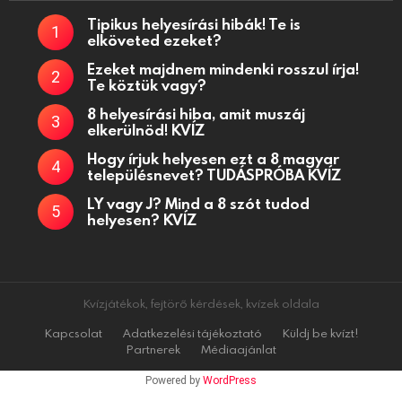
Tipikus helyesírási hibák! Te is
elköveted ezeket?
Ezeket majdnem mindenki rosszul írja!
Te köztük vagy?
8 helyesírási hiba, amit muszáj
elkerülnöd! KVÍZ
Hogy írjuk helyesen ezt a 8 magyar
településnevet? TUDÁSPRÓBA KVÍZ
LY vagy J? Mind a 8 szót tudod
helyesen? KVÍZ
Kvízjátékok, fejtörő kérdések, kvízek oldala
Kapcsolat
Adatkezelési tájékoztató
Küldj be kvízt!
Partnerek
Médiaajánlat
Powered by
WordPress