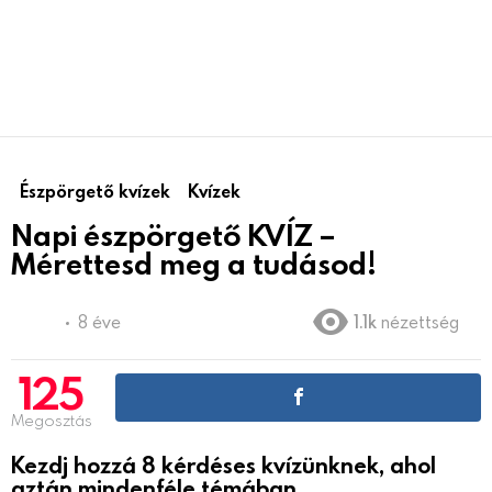
Észpörgető kvízek
Kvízek
Napi észpörgető KVÍZ –
Mérettesd meg a tudásod!
8 éve
1.1k
nézettség
125
Megosztás
Kezdj hozzá 8 kérdéses kvízünknek, ahol
aztán mindenféle témában