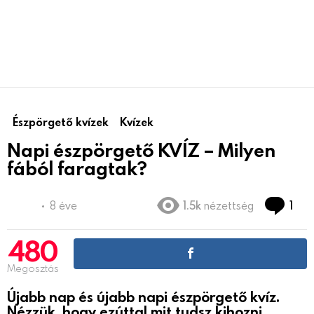
Észpörgető kvízek
Kvízek
Napi észpörgető KVÍZ – Milyen
fából faragtak?
Co
8 éve
1.5k
nézettség
1
480
Megosztás
Újabb nap és újabb napi észpörgető kvíz.
Nézzük, hogy ezúttal mit tudsz kihozni