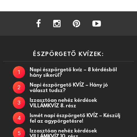
facebook
instagram
pinterest
youtube
ÉSZPÖRGETŐ KVÍZEK:
Napi észpörgető kvíz – 8 kérdésből
hány sikerül?
Napi észpörgető KVÍZ – Hány jó
választ tudsz?
Izzasztóan nehéz kérdések
VILLÁMKVÍZ 8. rész
Ismét napi észpörgető KVÍZ – Készülj
fel az agypörgetésre!
Izzasztóan nehéz kérdések
VILLÁMKVÍZ 10. rész