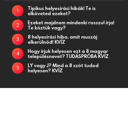
Tipikus helyesírási hibák! Te is
elköveted ezeket?
Ezeket majdnem mindenki rosszul írja!
Te köztük vagy?
8 helyesírási hiba, amit muszáj
elkerülnöd! KVÍZ
Hogy írjuk helyesen ezt a 8 magyar
településnevet? TUDÁSPRÓBA KVÍZ
LY vagy J? Mind a 8 szót tudod
helyesen? KVÍZ
Kvízjátékok, fejtörő kérdések, kvízek oldala
Kapcsolat
Adatkezelési tájékoztató
Küldj be kvízt!
Partnerek
Médiaajánlat
Powered by
WordPress