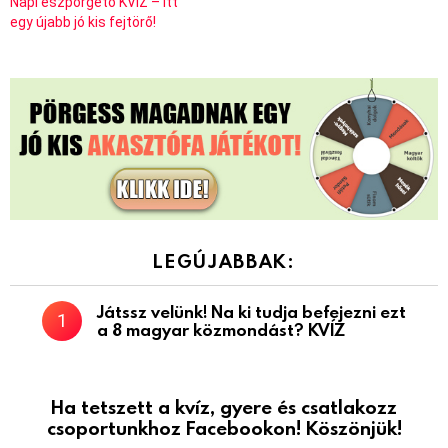
Napi észpörgető KVÍZ – Itt
egy újabb jó kis fejtörő!
LEGÚJABBAK:
Játssz velünk! Na ki tudja befejezni ezt
a 8 magyar közmondást? KVÍZ
Ha tetszett a kvíz, gyere és csatlakozz
csoportunkhoz Facebookon! Köszönjük!