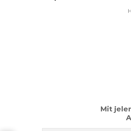
H
Mit jel
A