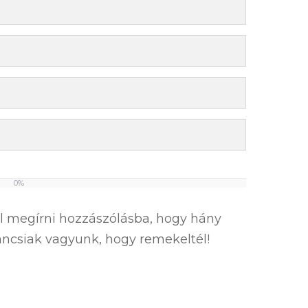
0%
el megírni hozzászólásba, hogy hány
íváncsiak vagyunk, hogy remekeltél!