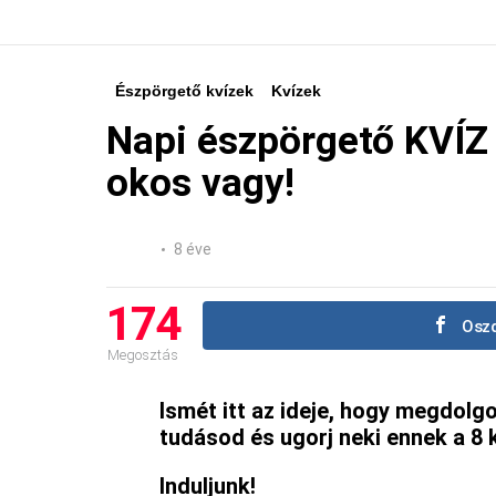
Észpörgető kvízek
Kvízek
Napi észpörgető KVÍZ
okos vagy!
8 éve
174
Oszd
Megosztás
Ismét itt az ideje, hogy megdolg
tudásod és ugorj neki ennek a 8 
Induljunk!