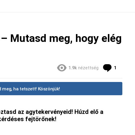
 – Mutasd meg, hogy elég
Commen
1.9k
nézettség
1
 meg, ha tetszett! Köszönjük!
oztasd az agytekervényeid! Húzd elő a
kérdéses fejtörőnek!