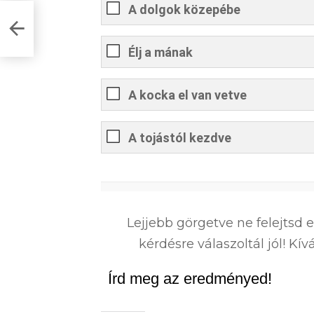
A dolgok közepébe
Tudod
Élj a mának
A kocka el van vetve
A tojástól kezdve
0
%
Lejjebb görgetve ne felejtsd 
kérdésre válaszoltál jól! K
Írd meg az eredményed!