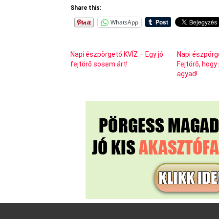
Share this:
WhatsApp
Napi észpörgető KVÍZ – Egy jó
Napi észpörg
fejtörő sosem árt!
Fejtörő, hogy
agyad!