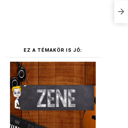
Újdo
velü
EZ A TÉMAKÖR IS JÓ: