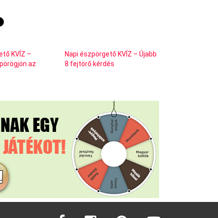
ető KVÍZ –
Napi észpörgető KVÍZ – Újabb
 pörögjön az
8 fejtörő kérdés
facebook
instagram
pinterest
youtube