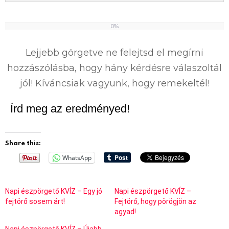
0%
0
%
Lejjebb görgetve ne felejtsd el megírni
hozzászólásba, hogy hány kérdésre válaszoltál
jól! Kíváncsiak vagyunk, hogy remekeltél!
Írd meg az eredményed!
Share this:
WhatsApp
Napi észpörgető KVÍZ – Egy jó
Napi észpörgető KVÍZ –
fejtörő sosem árt!
Fejtörő, hogy pörögjön az
agyad!
Napi észpörgető KVÍZ – Újabb