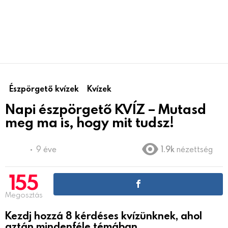
Észpörgető kvízek
Kvízek
Napi észpörgető KVÍZ – Mutasd
meg ma is, hogy mit tudsz!
9 éve
1.9k
nézettség
155
Megosztás
Kezdj hozzá 8 kérdéses kvízünknek, ahol
aztán mindenféle témában