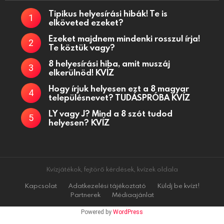
Tipikus helyesírási hibák! Te is
elköveted ezeket?
Ezeket majdnem mindenki rosszul írja!
Te köztük vagy?
8 helyesírási hiba, amit muszáj
elkerülnöd! KVÍZ
Hogy írjuk helyesen ezt a 8 magyar
településnevet? TUDÁSPRÓBA KVÍZ
LY vagy J? Mind a 8 szót tudod
helyesen? KVÍZ
Kvízjátékok, fejtörő kérdések, kvízek oldala
Kapcsolat
Adatkezelési tájékoztató
Küldj be kvízt!
Partnerek
Médiaajánlat
Powered by
WordPress