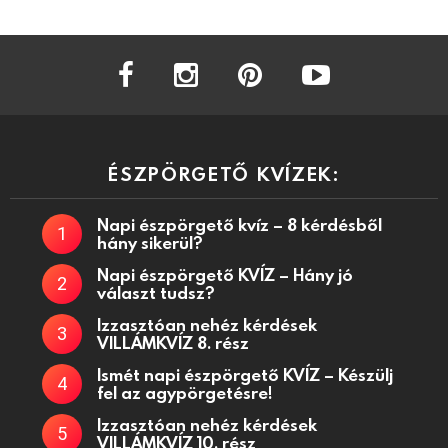
facebook
instagram
pinterest
youtube
ÉSZPÖRGETŐ KVÍZEK:
Napi észpörgető kvíz – 8 kérdésből
hány sikerül?
Napi észpörgető KVÍZ – Hány jó
választ tudsz?
Izzasztóan nehéz kérdések
VILLÁMKVÍZ 8. rész
Ismét napi észpörgető KVÍZ – Készülj
fel az agypörgetésre!
Izzasztóan nehéz kérdések
VILLÁMKVÍZ 10. rész